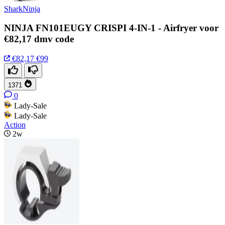
SharkNinja
NINJA FN101EUGY CRISPI 4-IN-1 - Airfryer voor
€82,17 dmv code
€82,17
€99
1371
0
Lady-Sale
Lady-Sale
Action
2w