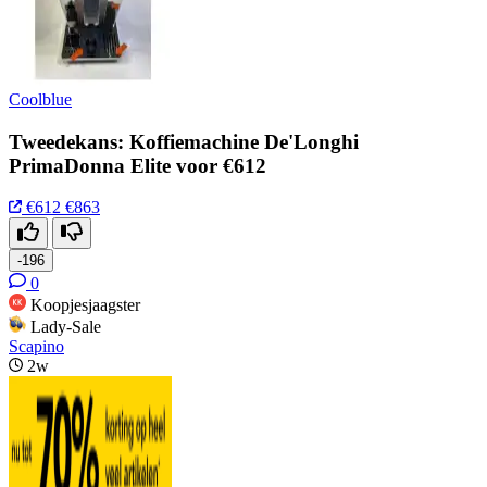
Coolblue
Tweedekans: Koffiemachine De'Longhi
PrimaDonna Elite voor €612
€612
€863
-196
0
Koopjesjaagster
Lady-Sale
Scapino
2w