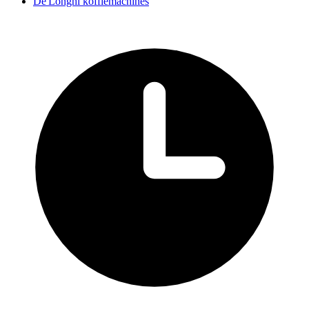
De'Longhi koffiemachines