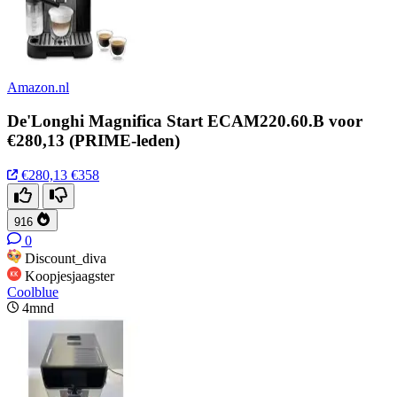
Amazon.nl
De'Longhi Magnifica Start ECAM220.60.B voor
€280,13 (PRIME-leden)
€280,13
€358
916
0
Discount_diva
Koopjesjaagster
Coolblue
4mnd