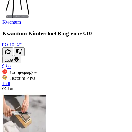
Kwantum
Kwantum Kinderstoel Bing voor €10
€10
€25
1509
0
Koopjesjaagster
Discount_diva
Lidl
1w