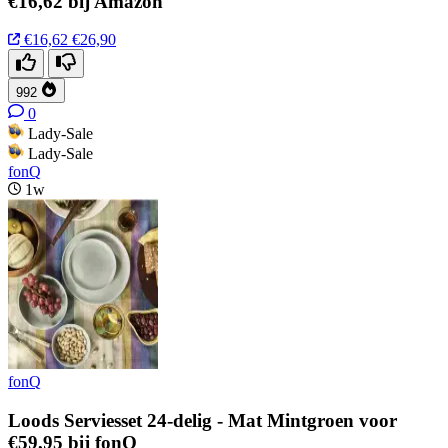
€16,62 bij Amazon
€16,62
€26,90
992
0
Lady-Sale
Lady-Sale
fonQ
1w
fonQ
Loods Serviesset 24-delig - Mat Mintgroen voor
€59,95 bij fonQ