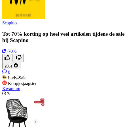
Scapino
Tot 70% korting op heel veel artikelen tijdens de sale
bij Scapino
-70%
2061
0
Lady-Sale
Koopjesjaagster
Kwantum
3d