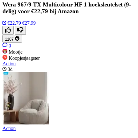
Wera 967/9 TX Multicolour HF 1 hoeksleutelset (9-
delig) voor €22,79 bij Amazon
€22,79
€27,99
1107
0
Mootje
Koopjesjaagster
Action
3d
Action