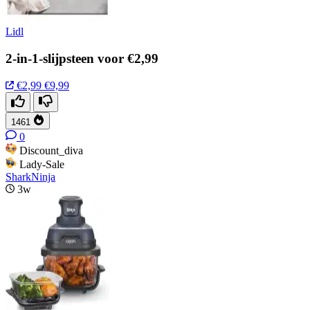
Lidl
2-in-1-slijpsteen voor €2,99
€2,99
€9,99
1461
0
Discount_diva
Lady-Sale
SharkNinja
3w