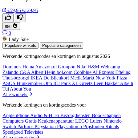
€59,95
€129,95
980
0
Lady-Sale
Populaire winkels
Populaire categorieën
Werkende kortingscodes en kortingen in augustus 2026
Domino's
Hema
Amazon.nl
Groupon
Nike
H&M
Wehkamp
Zalando
C&A
Albert Heijn
bol.com
Coolblue
AliExpress
Efteling
Thuisbezorgd
IKEA
De Bijenkorf
MediaMarkt
New York Pizza
ASOS
Hunkemöller
Otto
ICI Paris XL
Greetz
Leen Bakker
Albelli
Tui
About You
Alle winkels
Werkende kortingen en kortingscodes voor
Apple iPhone
Audio & Hi-Fi
Bezorgdiensten
Boodschappen
Computers
Gratis
Keukenapparatuur
LEGO
Luiers
Nintendo
Switch
Parfums
Playstation
Playstation 5
Prijsfouten
Rituals
Speelgoed
Televisies
Alle categorieën