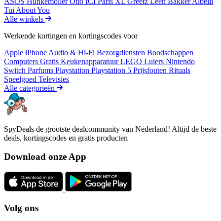
ASOS
Hunkemöller
Otto
ICI Paris XL
Greetz
Leen Bakker
Albelli
Tui
About You
Alle winkels
Werkende kortingen en kortingscodes voor
Apple iPhone
Audio & Hi-Fi
Bezorgdiensten
Boodschappen
Computers
Gratis
Keukenapparatuur
LEGO
Luiers
Nintendo
Switch
Parfums
Playstation
Playstation 5
Prijsfouten
Rituals
Speelgoed
Televisies
Alle categorieën
SpyDeals de grootste dealcommunity van Nederland! Altijd de beste
deals, kortingscodes en gratis producten
Download onze App
Volg ons