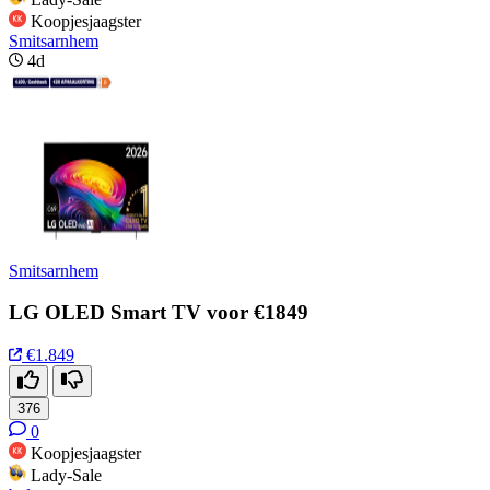
Koopjesjaagster
Smitsarnhem
4d
Smitsarnhem
LG OLED Smart TV voor €1849
€1.849
376
0
Koopjesjaagster
Lady-Sale