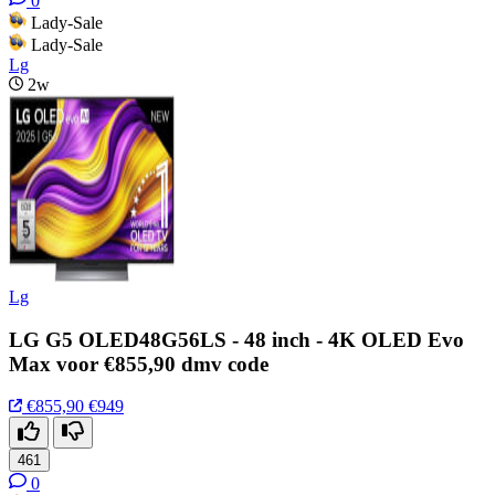
0
Lady-Sale
Lady-Sale
Lg
2w
Lg
LG G5 OLED48G56LS - 48 inch - 4K OLED Evo
Max voor €855,90 dmv code
€855,90
€949
461
0