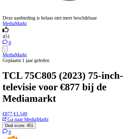
Deze aanbieding is helaas niet meer beschikbaar
MediaMarkt
451
0
MediaMarkt
Geplaatst 1 jaar geleden
TCL 75C805 (2023) 75-inch-
televisie voor €877 bij de
Mediamarkt
€877
€1.549
Ga naar MediaMarkt
Deal score:
451
0