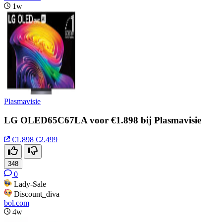
1w
Plasmavisie
LG OLED65C67LA voor €1.898 bij Plasmavisie
€1.898
€2.499
348
0
Lady-Sale
Discount_diva
bol.com
4w