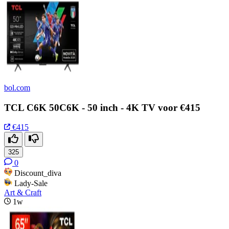
bol.com
TCL C6K 50C6K - 50 inch - 4K TV voor €415
€415
325
0
Discount_diva
Lady-Sale
Art & Craft
1w