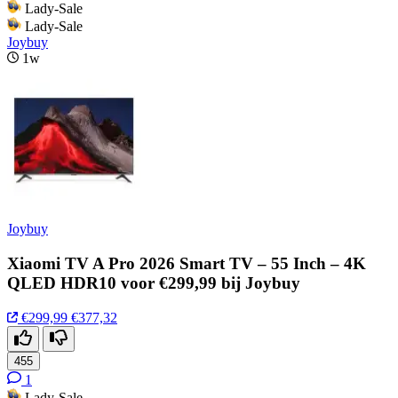
Lady-Sale
Lady-Sale
Joybuy
1w
Joybuy
Xiaomi TV A Pro 2026 Smart TV – 55 Inch – 4K
QLED HDR10 voor €299,99 bij Joybuy
€299,99
€377,32
455
1
Lady-Sale