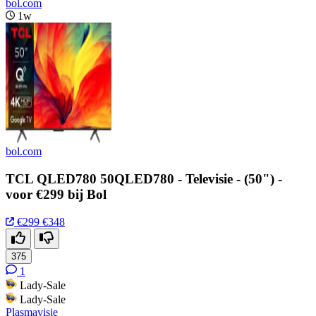
bol.com
1w
bol.com
TCL QLED780 50QLED780 - Televisie - (50") -
voor €299 bij Bol
€299
€348
375
1
Lady-Sale
Lady-Sale
Plasmavisie