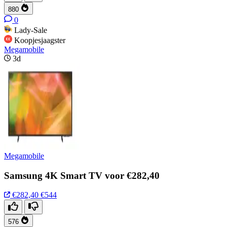
880
0
Lady-Sale
Koopjesjaagster
Megamobile
3d
Megamobile
Samsung 4K Smart TV voor €282,40
€282,40
€544
576