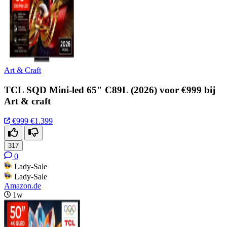
Art & Craft
TCL SQD Mini-led 65" C89L (2026) voor €999 bij
Art & craft
€999
€1.399
317
0
Lady-Sale
Lady-Sale
Amazon.de
1w