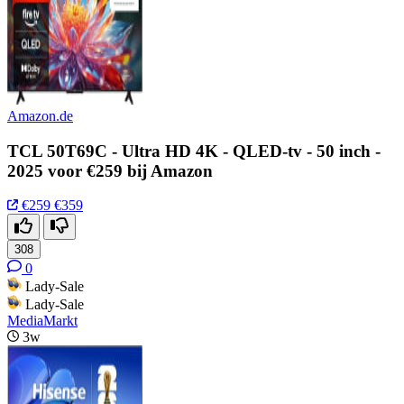
Amazon.de
TCL 50T69C - Ultra HD 4K - QLED-tv - 50 inch -
2025 voor €259 bij Amazon
€259
€359
308
0
Lady-Sale
Lady-Sale
MediaMarkt
3w