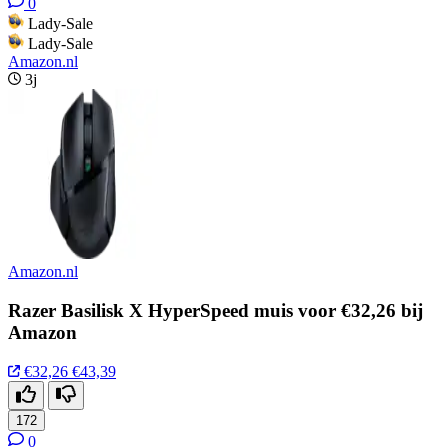
0
Lady-Sale
Lady-Sale
Amazon.nl
3j
Amazon.nl
Razer Basilisk X HyperSpeed muis voor €32,26 bij
Amazon
€32,26
€43,39
172
0