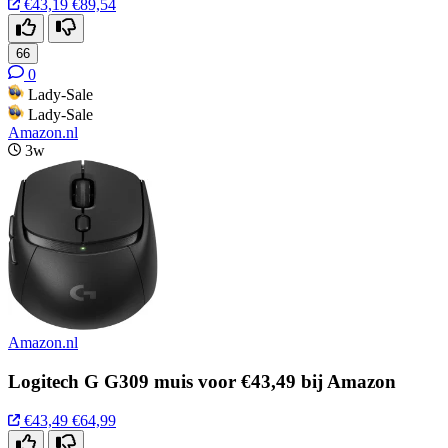
€43,19
€89,54
66
0
Lady-Sale
Lady-Sale
Amazon.nl
3w
Amazon.nl
Logitech G G309 muis voor €43,49 bij Amazon
€43,49
€64,99