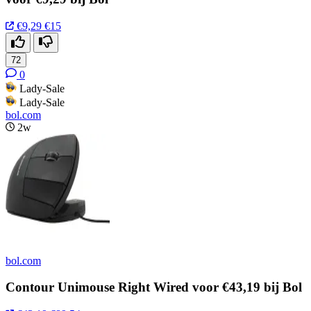
€9,29
€15
72
0
Lady-Sale
Lady-Sale
bol.com
2w
bol.com
Contour Unimouse Right Wired voor €43,19 bij Bol