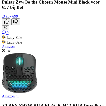
Pulsar ZywOo the Chosen Mouse Mini Black voor
€57 bij Bol
€57
€99
89
0
Lady-Sale
Lady-Sale
Amazon.nl
1w
Amazon.nl
XTRFY M42W-RGB-BLACK M42 RGB Draadloze