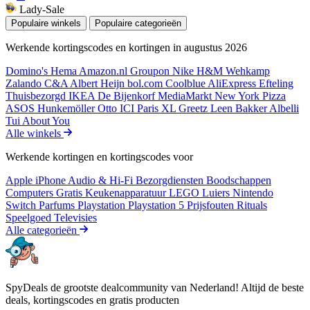
Lady-Sale
Populaire winkels
Populaire categorieën
Werkende kortingscodes en kortingen in augustus 2026
Domino's
Hema
Amazon.nl
Groupon
Nike
H&M
Wehkamp
Zalando
C&A
Albert Heijn
bol.com
Coolblue
AliExpress
Efteling
Thuisbezorgd
IKEA
De Bijenkorf
MediaMarkt
New York Pizza
ASOS
Hunkemöller
Otto
ICI Paris XL
Greetz
Leen Bakker
Albelli
Tui
About You
Alle winkels
Werkende kortingen en kortingscodes voor
Apple iPhone
Audio & Hi-Fi
Bezorgdiensten
Boodschappen
Computers
Gratis
Keukenapparatuur
LEGO
Luiers
Nintendo
Switch
Parfums
Playstation
Playstation 5
Prijsfouten
Rituals
Speelgoed
Televisies
Alle categorieën
SpyDeals de grootste dealcommunity van Nederland! Altijd de beste
deals, kortingscodes en gratis producten