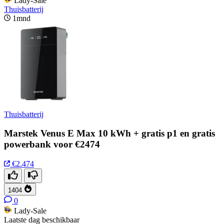
Lady-Sale
Thuisbatterij
1mnd
Thuisbatterij
Marstek Venus E Max 10 kWh + gratis p1 en gratis
powerbank voor €2474
€2.474
1404
0
Lady-Sale
Laatste dag beschikbaar