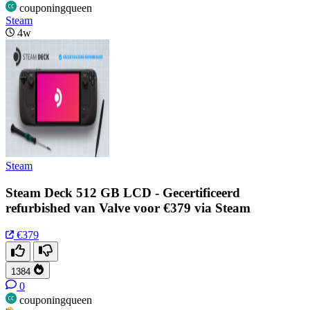
couponingqueen
Steam
4w
Steam
Steam Deck 512 GB LCD - Gecertificeerd
refurbished van Valve voor €379 via Steam
€379
1384
0
couponingqueen