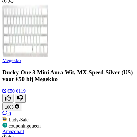
2w
Megekko
Ducky One 3 Mini Aura Wit, MX-Speed-Silver (US)
voor €50 bij Megekko
€50
€119
1063
0
Lady-Sale
couponingqueen
Amazon.nl
4w