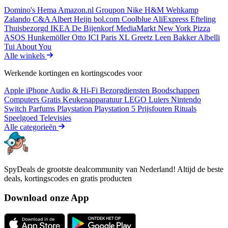
Domino's
Hema
Amazon.nl
Groupon
Nike
H&M
Wehkamp
Zalando
C&A
Albert Heijn
bol.com
Coolblue
AliExpress
Efteling
Thuisbezorgd
IKEA
De Bijenkorf
MediaMarkt
New York Pizza
ASOS
Hunkemöller
Otto
ICI Paris XL
Greetz
Leen Bakker
Albelli
Tui
About You
Alle winkels
Werkende kortingen en kortingscodes voor
Apple iPhone
Audio & Hi-Fi
Bezorgdiensten
Boodschappen
Computers
Gratis
Keukenapparatuur
LEGO
Luiers
Nintendo
Switch
Parfums
Playstation
Playstation 5
Prijsfouten
Rituals
Speelgoed
Televisies
Alle categorieën
SpyDeals de grootste dealcommunity van Nederland! Altijd de beste
deals, kortingscodes en gratis producten
Download onze App