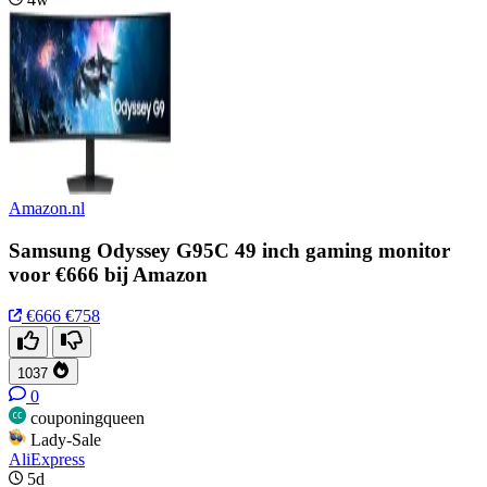
Amazon.nl
Samsung Odyssey G95C 49 inch gaming monitor
voor €666 bij Amazon
€666
€758
1037
0
couponingqueen
Lady-Sale
AliExpress
5d