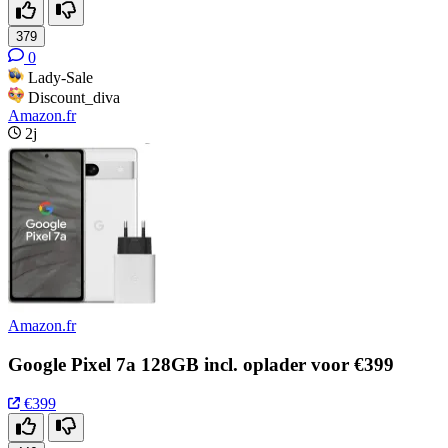
379
0
Lady-Sale
Discount_diva
Amazon.fr
2j
Amazon.fr
Google Pixel 7a 128GB incl. oplader voor €399
€399