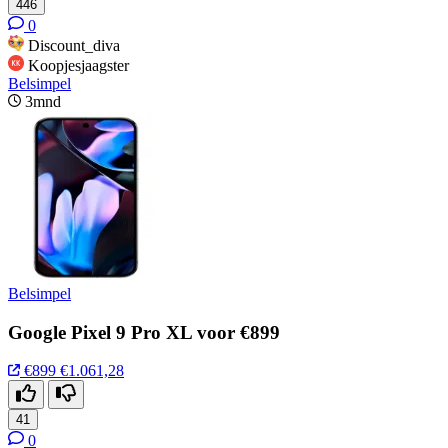
446
0
Discount_diva
Koopjesjaagster
Belsimpel
3mnd
Belsimpel
Google Pixel 9 Pro XL voor €899
€899
€1.061,28
41
0