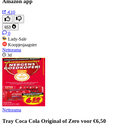
Amazon app
-€10
653
0
Lady-Sale
Koopjesjaagster
Nettorama
3d
Nettorama
Tray Coca Cola Original of Zero voor €6,50