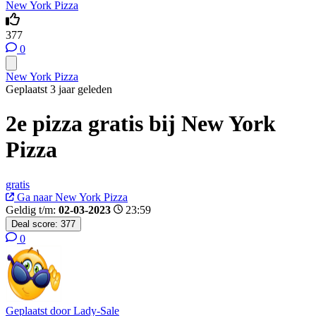
New York Pizza
377
0
New York Pizza
Geplaatst 3 jaar geleden
2e pizza gratis bij New York
Pizza
gratis
Ga naar New York Pizza
Geldig t/m:
02-03-2023
23:59
Deal score:
377
0
Geplaatst door
Lady-Sale