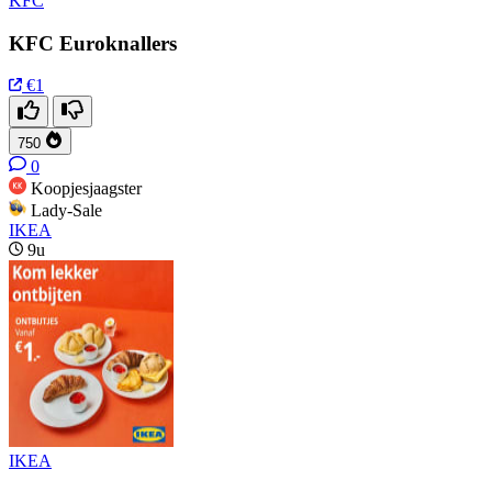
KFC
KFC Euroknallers
€1
750
0
Koopjesjaagster
Lady-Sale
IKEA
9u
IKEA