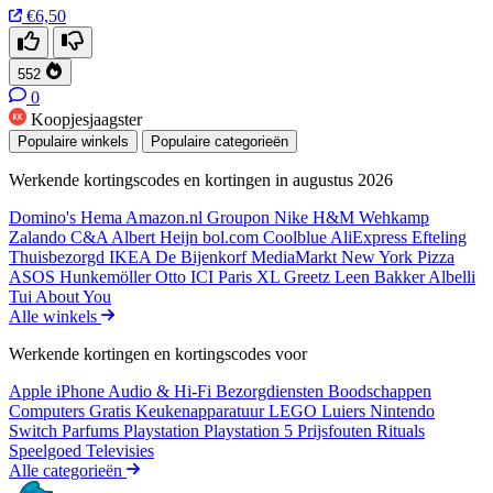
€6,50
552
0
Koopjesjaagster
Populaire winkels
Populaire categorieën
Werkende kortingscodes en kortingen in augustus 2026
Domino's
Hema
Amazon.nl
Groupon
Nike
H&M
Wehkamp
Zalando
C&A
Albert Heijn
bol.com
Coolblue
AliExpress
Efteling
Thuisbezorgd
IKEA
De Bijenkorf
MediaMarkt
New York Pizza
ASOS
Hunkemöller
Otto
ICI Paris XL
Greetz
Leen Bakker
Albelli
Tui
About You
Alle winkels
Werkende kortingen en kortingscodes voor
Apple iPhone
Audio & Hi-Fi
Bezorgdiensten
Boodschappen
Computers
Gratis
Keukenapparatuur
LEGO
Luiers
Nintendo
Switch
Parfums
Playstation
Playstation 5
Prijsfouten
Rituals
Speelgoed
Televisies
Alle categorieën