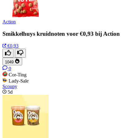
Action
Smikkelhuys kruidnoten voor €0,93 bij Action
€0,93
1049
0
Cor-Ting
Lady-Sale
Scoupy
5d