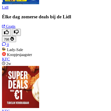
Lidl
Élke dag zomerse deals bij de Lidl
Gratis
798
0
Lady-Sale
Koopjesjaagster
KFC
2w