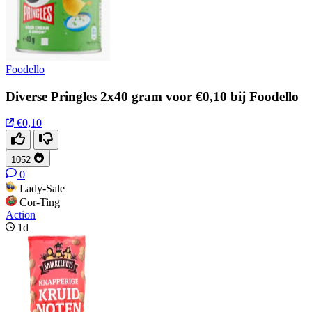
Foodello
Diverse Pringles 2x40 gram voor €0,10 bij Foodello
€0,10
1052
0
Lady-Sale
Cor-Ting
Action
1d