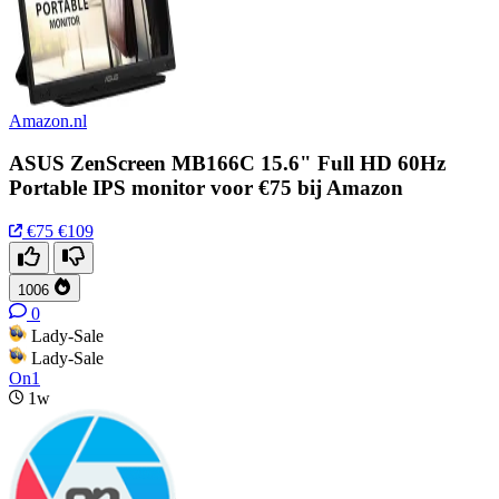
Amazon.nl
ASUS ZenScreen MB166C 15.6" Full HD 60Hz
Portable IPS monitor voor €75 bij Amazon
€75
€109
1006
0
Lady-Sale
Lady-Sale
On1
1w