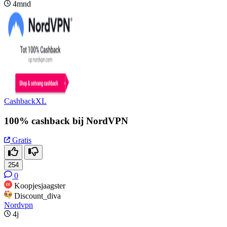
4mnd
CashbackXL
100% cashback bij NordVPN
Gratis
254
0
Koopjesjaagster
Discount_diva
Nordvpn
4j