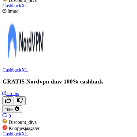
Discount_diva
CashbackXL
8mnd
CashbackXL
GRATIS Nordvpn dmv 100% cashback
Gratis
1065
0
Discount_diva
Koopjesjaagster
CashbackXL