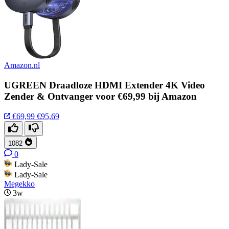
Amazon.nl
UGREEN Draadloze HDMI Extender 4K Video
Zender & Ontvanger voor €69,99 bij Amazon
€69,99
€95,69
1082
0
Lady-Sale
Lady-Sale
Megekko
3w