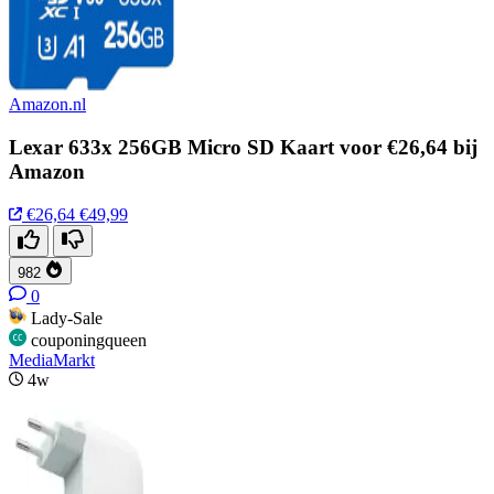
Amazon.nl
Lexar 633x 256GB Micro SD Kaart voor €26,64 bij
Amazon
€26,64
€49,99
982
0
Lady-Sale
couponingqueen
MediaMarkt
4w