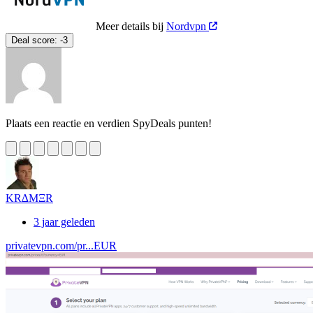
Meer details bij
Nordvpn
Deal score:
-3
Plaats een reactie en verdien SpyDeals punten!
KR∆MΞR
3 jaar geleden
privatevpn.com/pr...EUR