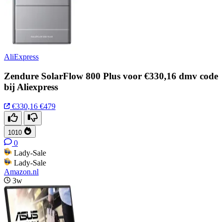
AliExpress
Zendure SolarFlow 800 Plus voor €330,16 dmv code
bij Aliexpress
€330,16
€479
1010
0
Lady-Sale
Lady-Sale
Amazon.nl
3w