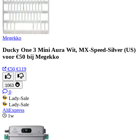
Megekko
Ducky One 3 Mini Aura Wit, MX-Speed-Silver (US)
voor €50 bij Megekko
€50
€119
1063
0
Lady-Sale
Lady-Sale
AliExpress
1w