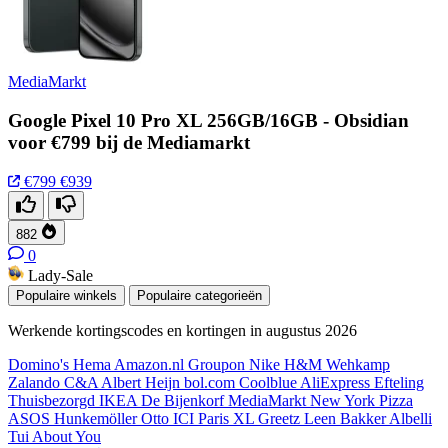
MediaMarkt
Google Pixel 10 Pro XL 256GB/16GB - Obsidian
voor €799 bij de Mediamarkt
€799
€939
882
0
Lady-Sale
Populaire winkels
Populaire categorieën
Werkende kortingscodes en kortingen in augustus 2026
Domino's
Hema
Amazon.nl
Groupon
Nike
H&M
Wehkamp
Zalando
C&A
Albert Heijn
bol.com
Coolblue
AliExpress
Efteling
Thuisbezorgd
IKEA
De Bijenkorf
MediaMarkt
New York Pizza
ASOS
Hunkemöller
Otto
ICI Paris XL
Greetz
Leen Bakker
Albelli
Tui
About You