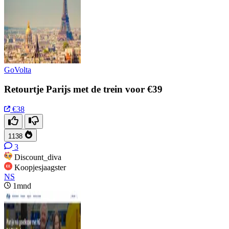
GoVolta
Retourtje Parijs met de trein voor €39
€38
1138
3
Discount_diva
Koopjesjaagster
NS
1mnd