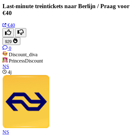
Last-minute treintickets naar Berlijn / Praag voor
€40
€40
929
0
Discount_diva
PrincessDiscount
NS
4j
NS