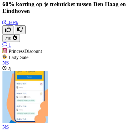
60% korting op je treinticket tussen Den Haag en
Eindhoven
-60%
719
1
PrincessDiscount
Lady-Sale
NS
2j
NS