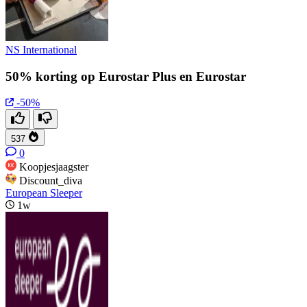
NS International
50% korting op Eurostar Plus en Eurostar
-50%
537
0
Koopjesjaagster
Discount_diva
European Sleeper
1w