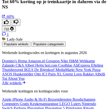
Tot 60% korting op je treinkaartje in daluren via de
NS
-60%
710
1
Lady-Sale
Populaire winkels
Populaire categorieën
Werkende kortingscodes en kortingen in augustus 2026
Domino's
Hema
Amazon.nl
Groupon
Nike
H&M
Wehkamp
Zalando
C&A
Albert Heijn
bol.com
Coolblue
AliExpress
Efteling
Thuisbezorgd
IKEA
De Bijenkorf
MediaMarkt
New York Pizza
ASOS
Hunkemöller
Otto
ICI Paris XL
Greetz
Leen Bakker
Albelli
Tui
About You
Alle winkels
Werkende kortingen en kortingscodes voor
Apple iPhone
Audio & Hi-Fi
Bezorgdiensten
Boodschappen
Computers
Gratis
Keukenapparatuur
LEGO
Luiers
Nintendo
Switch
Parfums
Playstation
Playstation 5
Prijsfouten
Rituals