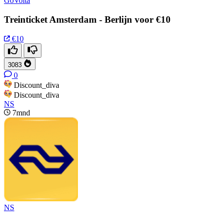
GoVolta
Treinticket Amsterdam - Berlijn voor €10
€10
3083
0
Discount_diva
Discount_diva
NS
7mnd
NS