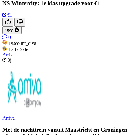
NS Wintercity: 1e klas upgrade voor €1
€1
1590
0
Discount_diva
Lady-Sale
Arriva
3j
Arriva
Met de nachttrein vanuit Maastricht en Groningen