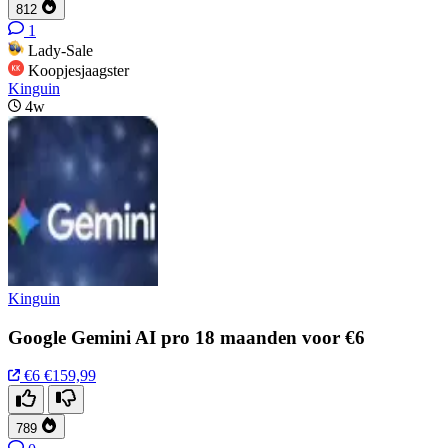
812
1
Lady-Sale
Koopjesjaagster
Kinguin
4w
Kinguin
Google Gemini AI pro 18 maanden voor €6
€6
€159,99
789