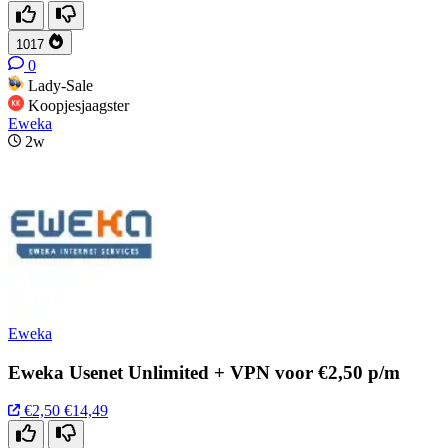
1017
0
Lady-Sale
Koopjesjaagster
Eweka
2w
Eweka
Eweka Usenet Unlimited + VPN voor €2,50 p/m
€2,50
€14,49