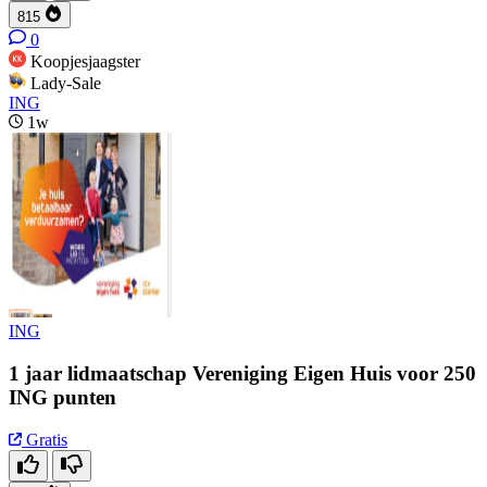
815
0
Koopjesjaagster
Lady-Sale
ING
1w
ING
1 jaar lidmaatschap Vereniging Eigen Huis voor 250
ING punten
Gratis