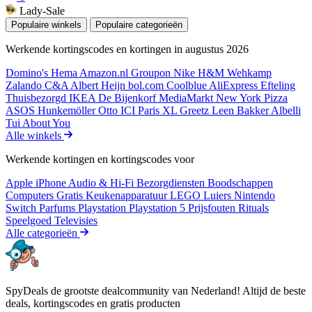
Lady-Sale
Populaire winkels
Populaire categorieën
Werkende kortingscodes en kortingen in augustus 2026
Domino's
Hema
Amazon.nl
Groupon
Nike
H&M
Wehkamp
Zalando
C&A
Albert Heijn
bol.com
Coolblue
AliExpress
Efteling
Thuisbezorgd
IKEA
De Bijenkorf
MediaMarkt
New York Pizza
ASOS
Hunkemöller
Otto
ICI Paris XL
Greetz
Leen Bakker
Albelli
Tui
About You
Alle winkels
Werkende kortingen en kortingscodes voor
Apple iPhone
Audio & Hi-Fi
Bezorgdiensten
Boodschappen
Computers
Gratis
Keukenapparatuur
LEGO
Luiers
Nintendo
Switch
Parfums
Playstation
Playstation 5
Prijsfouten
Rituals
Speelgoed
Televisies
Alle categorieën
SpyDeals de grootste dealcommunity van Nederland! Altijd de beste
deals, kortingscodes en gratis producten