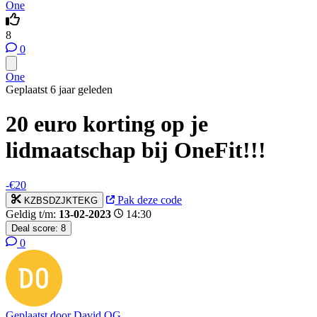
One
8
0
One
Geplaatst 6 jaar geleden
20 euro korting op je
lidmaatschap bij OneFit!!!
-€20
Pak deze code
KZBSDZJKTEKG
Geldig t/m:
13-02-2023
14:30
Deal score:
8
0
Geplaatst door
David OG