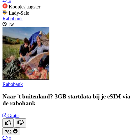
0
Koopjesjaagster
Lady-Sale
Rabobank
1w
Rabobank
Naar 't buitenland? 3GB startdata bij je eSIM via
de rabobank
Gratis
782
0