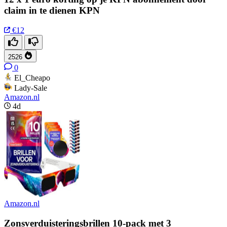
claim in te dienen KPN
€12
2526
0
El_Cheapo
Lady-Sale
Amazon.nl
4d
Amazon.nl
Zonsverduisteringsbrillen 10-pack met 3