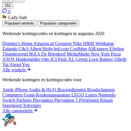
252
0
Lady-Sale
Populaire winkels
Populaire categorieën
Werkende kortingscodes en kortingen in augustus 2026
Domino's
Hema
Amazon.nl
Groupon
Nike
H&M
Wehkamp
Zalando
C&A
Albert Heijn
bol.com
Coolblue
AliExpress
Efteling
Thuisbezorgd
IKEA
De Bijenkorf
MediaMarkt
New York Pizza
ASOS
Hunkemöller
Otto
ICI Paris XL
Greetz
Leen Bakker
Albelli
Tui
About You
Alle winkels
Werkende kortingen en kortingscodes voor
Apple iPhone
Audio & Hi-Fi
Bezorgdiensten
Boodschappen
Computers
Gratis
Keukenapparatuur
LEGO
Luiers
Nintendo
Switch
Parfums
Playstation
Playstation 5
Prijsfouten
Rituals
Speelgoed
Televisies
Alle categorieën