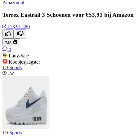
Amazon.nl
Terrex Eastrail 3 Schoenen voor €53,91 bij Amazon
€53,91
€80
746
0
Lady-Sale
Koopjesjaagster
JD Sports
1w
JD Sports