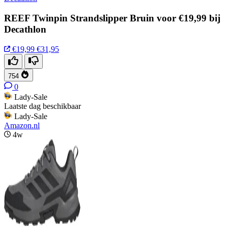
REEF Twinpin Strandslipper Bruin voor €19,99 bij
Decathlon
€19,99
€31,95
754
0
Lady-Sale
Laatste dag beschikbaar
Lady-Sale
Amazon.nl
4w