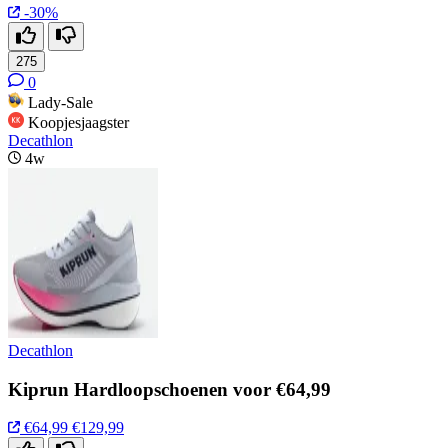
-30%
275
0
Lady-Sale
Koopjesjaagster
Decathlon
4w
Decathlon
Kiprun Hardloopschoenen voor €64,99
€64,99
€129,99