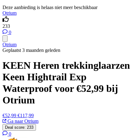
Deze aanbieding is helaas niet meer beschikbaar
Otrium
233
0
Otrium
Geplaatst 3 maanden geleden
KEEN Heren trekkinglaarzen
Keen Hightrail Exp
Waterproof voor €52,99 bij
Otrium
€52,99
€117,99
Ga naar Otrium
Deal score:
233
0