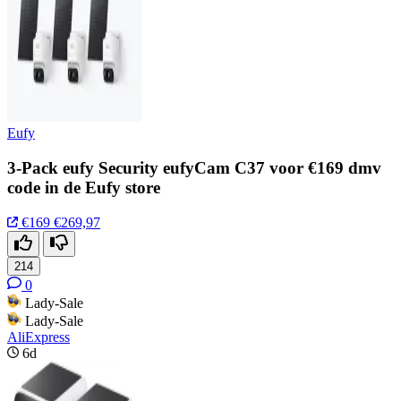
Eufy
3-Pack eufy Security eufyCam C37 voor €169 dmv
code in de Eufy store
€169
€269,97
214
0
Lady-Sale
Lady-Sale
AliExpress
6d