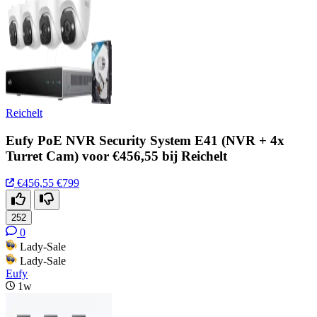
Reichelt
Eufy PoE NVR Security System E41 (NVR + 4x
Turret Cam) voor €456,55 bij Reichelt
€456,55
€799
252
0
Lady-Sale
Lady-Sale
Eufy
1w