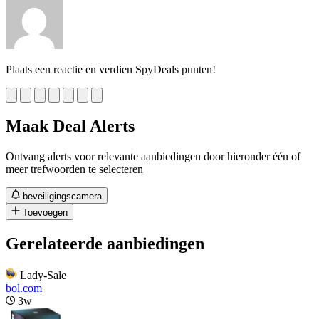
Plaats een reactie en verdien SpyDeals punten!
Maak Deal Alerts
Ontvang alerts voor relevante aanbiedingen door hieronder één of
meer trefwoorden te selecteren
beveiligingscamera
Toevoegen
Gerelateerde aanbiedingen
Lady-Sale
bol.com
3w