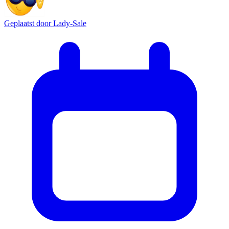
Geplaatst door
Lady-Sale