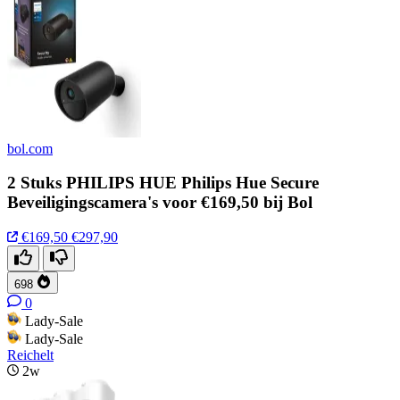
bol.com
2 Stuks PHILIPS HUE Philips Hue Secure
Beveiligingscamera's voor €169,50 bij Bol
€169,50
€297,90
698
0
Lady-Sale
Lady-Sale
Reichelt
2w