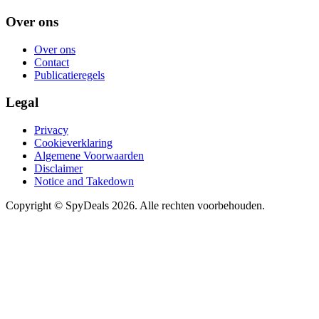
Over ons
Over ons
Contact
Publicatieregels
Legal
Privacy
Cookieverklaring
Algemene Voorwaarden
Disclaimer
Notice and Takedown
Copyright ©
SpyDeals
2026. Alle rechten voorbehouden.