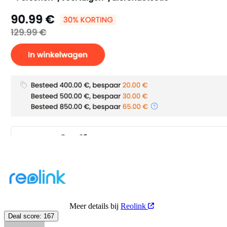
Meer details bij
Reolink
Deal score:
167