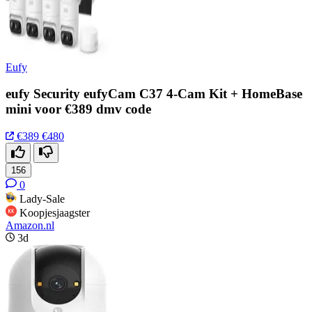
Eufy
eufy Security eufyCam C37 4-Cam Kit + HomeBase
mini voor €389 dmv code
€389
€480
156
0
Lady-Sale
Koopjesjaagster
Amazon.nl
3d