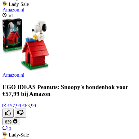
Lady-Sale
Amazon.nl
5d
Amazon.nl
EGO IDEAS Peanuts: Snoopy's hondenhok voor
€57,99 bij Amazon
€57,99
€63,99
839
0
Lady-Sale