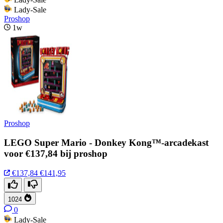
Lady-Sale
Proshop
1w
Proshop
LEGO Super Mario - Donkey Kong™-arcadekast
voor €137,84 bij proshop
€137,84
€141,95
1024
0
Lady-Sale