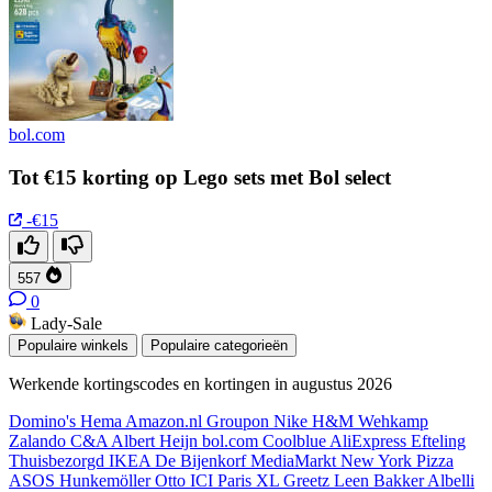
bol.com
Tot €15 korting op Lego sets met Bol select
-€15
557
0
Lady-Sale
Populaire winkels
Populaire categorieën
Werkende kortingscodes en kortingen in augustus 2026
Domino's
Hema
Amazon.nl
Groupon
Nike
H&M
Wehkamp
Zalando
C&A
Albert Heijn
bol.com
Coolblue
AliExpress
Efteling
Thuisbezorgd
IKEA
De Bijenkorf
MediaMarkt
New York Pizza
ASOS
Hunkemöller
Otto
ICI Paris XL
Greetz
Leen Bakker
Albelli