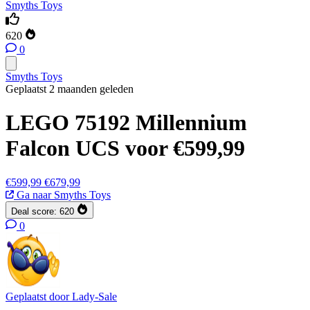
Smyths Toys
620
0
Smyths Toys
Geplaatst 2 maanden geleden
LEGO 75192 Millennium
Falcon UCS voor €599,99
€599,99
€679,99
Ga naar Smyths Toys
Deal score:
620
0
Geplaatst door
Lady-Sale