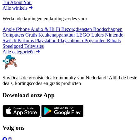
Tui
About You
Alle winkels
Werkende kortingen en kortingscodes voor
Apple iPhone
Audio & Hi-Fi
Bezorgdiensten
Boodschappen
Computers
Gratis
Keukenapparatuur
LEGO
Luiers
Nintendo
Switch
Parfums
Playstation
Playstation 5
Prijsfouten
Rituals
Speelgoed
Televisies
Alle categorieën
SpyDeals de grootste dealcommunity van Nederland! Altijd de beste
deals, kortingscodes en gratis producten
Download onze App
Volg ons