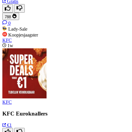
Gratis
788
0
Lady-Sale
Koopjesjaagster
KFC
1w
KFC
KFC Euroknallers
€1