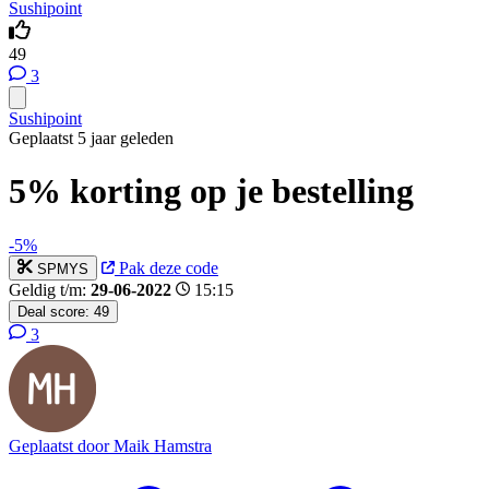
Sushipoint
49
3
Sushipoint
Geplaatst 5 jaar geleden
5% korting op je bestelling
-5%
Pak deze code
SPMYS
Geldig t/m:
29-06-2022
15:15
Deal score:
49
3
Geplaatst door
Maik Hamstra