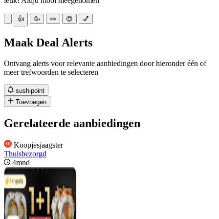
leuk! Altijd mooi meegenomen
👍
🥳
👀
😍
💅
Maak Deal Alerts
Ontvang alerts voor relevante aanbiedingen door hieronder één of
meer trefwoorden te selecteren
sushipoint
Toevoegen
Gerelateerde aanbiedingen
Koopjesjaagster
Thuisbezorgd
4mnd