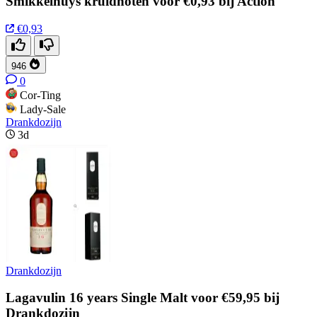
Smikkelhuys kruidnoten voor €0,93 bij Action
€0,93
946
0
Cor-Ting
Lady-Sale
Drankdozijn
3d
Drankdozijn
Lagavulin 16 years Single Malt voor €59,95 bij
Drankdozijn