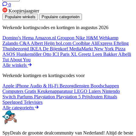
0
Koopjesjaagster
Populaire winkels
Populaire categorieën
Werkende kortingscodes en kortingen in augustus 2026
Domino's
Hema
Amazon.nl
Groupon
Nike
H&M
Wehkamp
Zalando
C&A
Albert Heijn
bol.com
Coolblue
AliExpress
Efteling
Thuisbezorgd
IKEA
De Bijenkorf
MediaMarkt
New York Pizza
ASOS
Hunkemöller
Otto
ICI Paris XL
Greetz
Leen Bakker
Albelli
Tui
About You
Alle winkels
Werkende kortingen en kortingscodes voor
Apple iPhone
Audio & Hi-Fi
Bezorgdiensten
Boodschappen
Computers
Gratis
Keukenapparatuur
LEGO
Luiers
Nintendo
Switch
Parfums
Playstation
Playstation 5
Prijsfouten
Rituals
Speelgoed
Televisies
Alle categorieën
SpyDeals de grootste dealcommunity van Nederland! Altijd de beste