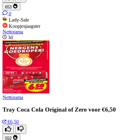
653
0
Lady-Sale
Koopjesjaagster
Nettorama
3d
Nettorama
Tray Coca Cola Original of Zero voor €6,50
€6,50
552