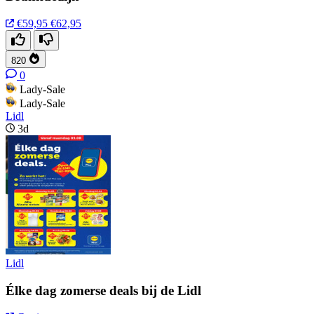
€59,95
€62,95
820
0
Lady-Sale
Lady-Sale
Lidl
3d
Lidl
Élke dag zomerse deals bij de Lidl