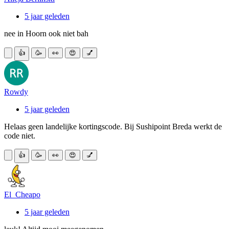
5 jaar geleden
nee in Hoorn ook niet bah
👍
🥳
👀
😍
💅
Rowdy
5 jaar geleden
Helaas geen landelijke kortingscode. Bij Sushipoint Breda werkt de
code niet.
👍
🥳
👀
😍
💅
El_Cheapo
5 jaar geleden