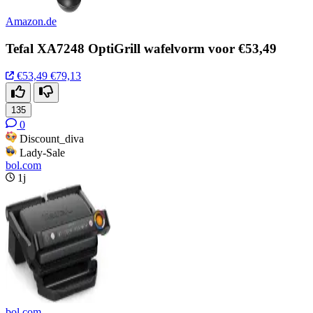
Amazon.de
Tefal XA7248 OptiGrill wafelvorm voor €53,49
€53,49
€79,13
135
0
Discount_diva
Lady-Sale
bol.com
1j
bol.com