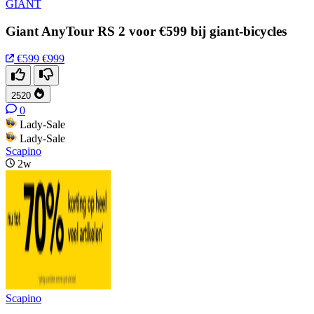
GIANT
Giant AnyTour RS 2 voor €599 bij giant-bicycles
€599
€999
2520
0
Lady-Sale
Lady-Sale
Scapino
2w
Scapino