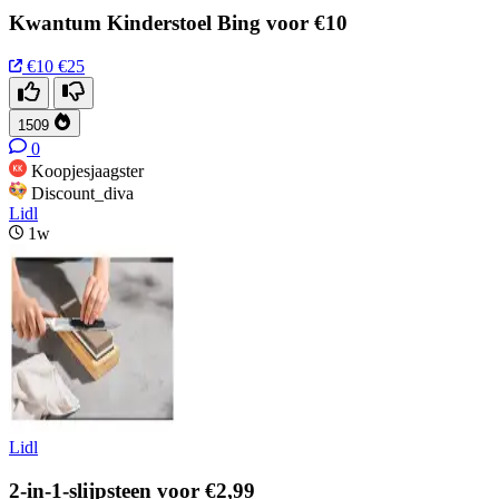
Kwantum Kinderstoel Bing voor €10
€10
€25
1509
0
Koopjesjaagster
Discount_diva
Lidl
1w
Lidl
2-in-1-slijpsteen voor €2,99