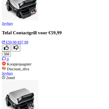
Joybuy
Tefal Contactgrill voor €59,99
€59,99
€97,99
334
0
Koopjesjaagster
Discount_diva
Joybuy
2mnd