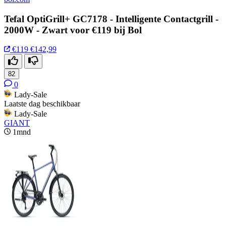
Tefal OptiGrill+ GC7178 - Intelligente Contactgrill -
2000W - Zwart voor €119 bij Bol
€119
€142,99
82
0
Lady-Sale
Laatste dag beschikbaar
Lady-Sale
GIANT
1mnd