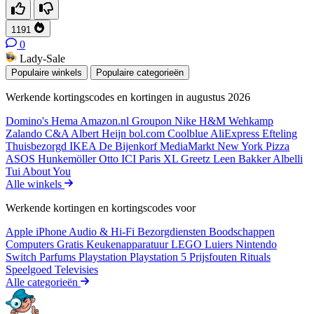
1191
0
Lady-Sale
Populaire winkels
Populaire categorieën
Werkende kortingscodes en kortingen in augustus 2026
Domino's
Hema
Amazon.nl
Groupon
Nike
H&M
Wehkamp
Zalando
C&A
Albert Heijn
bol.com
Coolblue
AliExpress
Efteling
Thuisbezorgd
IKEA
De Bijenkorf
MediaMarkt
New York Pizza
ASOS
Hunkemöller
Otto
ICI Paris XL
Greetz
Leen Bakker
Albelli
Tui
About You
Alle winkels
Werkende kortingen en kortingscodes voor
Apple iPhone
Audio & Hi-Fi
Bezorgdiensten
Boodschappen
Computers
Gratis
Keukenapparatuur
LEGO
Luiers
Nintendo
Switch
Parfums
Playstation
Playstation 5
Prijsfouten
Rituals
Speelgoed
Televisies
Alle categorieën