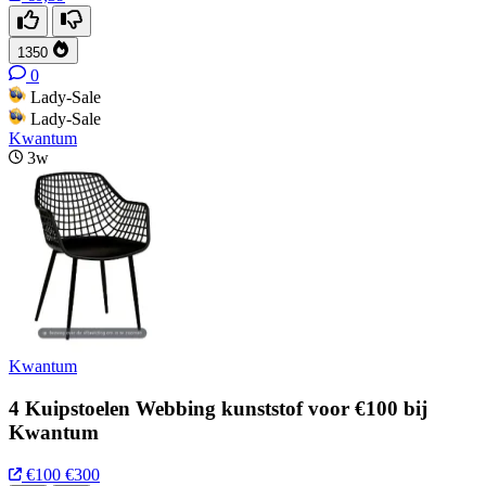
1350
0
Lady-Sale
Lady-Sale
Kwantum
3w
Kwantum
4 Kuipstoelen Webbing kunststof voor €100 bij
Kwantum
€100
€300