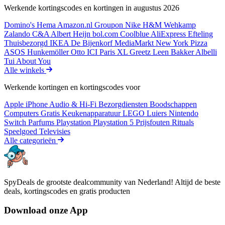
Werkende kortingscodes en kortingen in augustus 2026
Domino's
Hema
Amazon.nl
Groupon
Nike
H&M
Wehkamp
Zalando
C&A
Albert Heijn
bol.com
Coolblue
AliExpress
Efteling
Thuisbezorgd
IKEA
De Bijenkorf
MediaMarkt
New York Pizza
ASOS
Hunkemöller
Otto
ICI Paris XL
Greetz
Leen Bakker
Albelli
Tui
About You
Alle winkels
Werkende kortingen en kortingscodes voor
Apple iPhone
Audio & Hi-Fi
Bezorgdiensten
Boodschappen
Computers
Gratis
Keukenapparatuur
LEGO
Luiers
Nintendo
Switch
Parfums
Playstation
Playstation 5
Prijsfouten
Rituals
Speelgoed
Televisies
Alle categorieën
SpyDeals de grootste dealcommunity van Nederland! Altijd de beste
deals, kortingscodes en gratis producten
Download onze App