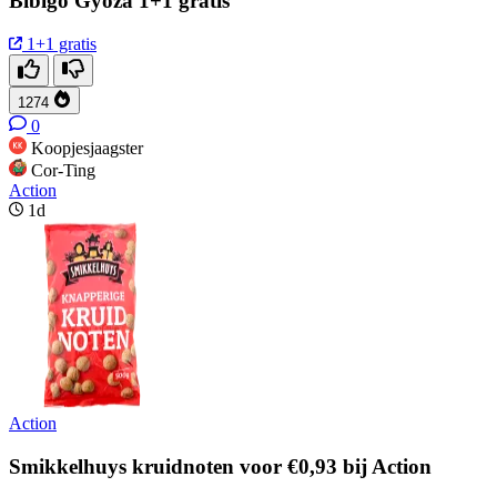
Bibigo Gyoza 1+1 gratis
1+1 gratis
1274
0
Koopjesjaagster
Cor-Ting
Action
1d
Action
Smikkelhuys kruidnoten voor €0,93 bij Action