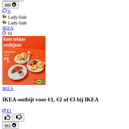
988
0
Lady-Sale
Lady-Sale
IKEA
1d
IKEA
IKEA-ontbijt voor €1, €2 of €3 bij IKEA
€1
861