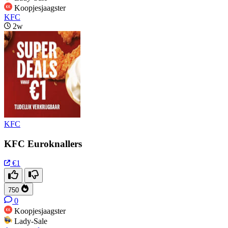
Koopjesjaagster
KFC
2w
KFC
KFC Euroknallers
€1
750
0
Koopjesjaagster
Lady-Sale