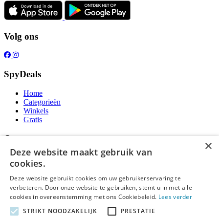
Volg ons
SpyDeals
Home
Categorieën
Winkels
Gratis
Over ons
×
Deze website maakt gebruik van
Over ons
cookies.
Contact
Publicatieregels
Deze website gebruikt cookies om uw gebruikerservaring te
verbeteren. Door onze website te gebruiken, stemt u in met alle
Legal
cookies in overeenstemming met ons Cookiebeleid.
Lees verder
STRIKT NOODZAKELIJK
PRESTATIE
Privacy