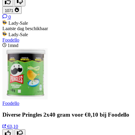
1071
0
Lady-Sale
Laatste dag beschikbaar
Lady-Sale
Foodello
1mnd
Foodello
Diverse Pringles 2x40 gram voor €0,10 bij Foodello
€0,10