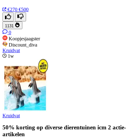
€270
€500
1131
0
Koopjesjaagster
Discount_diva
Kruidvat
1w
Kruidvat
50% korting op diverse dierentuinen icm 2 actie-
artikelen