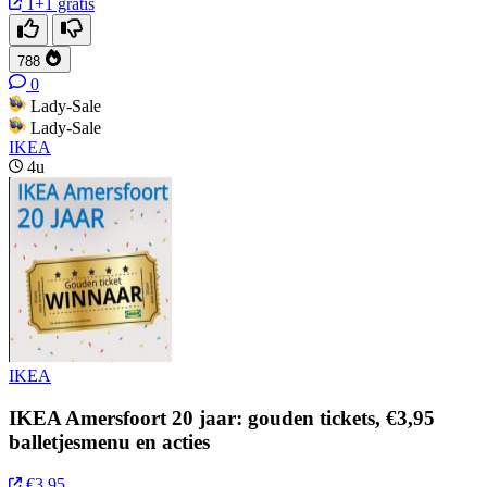
1+1 gratis
788
0
Lady-Sale
Lady-Sale
IKEA
4u
IKEA
IKEA Amersfoort 20 jaar: gouden tickets, €3,95
balletjesmenu en acties
€3,95