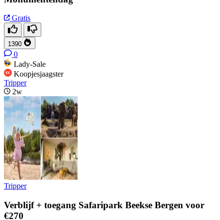
Gratis
1390
0
Lady-Sale
Koopjesjaagster
Tripper
2w
Tripper
Verblijf + toegang Safaripark Beekse Bergen voor
€270