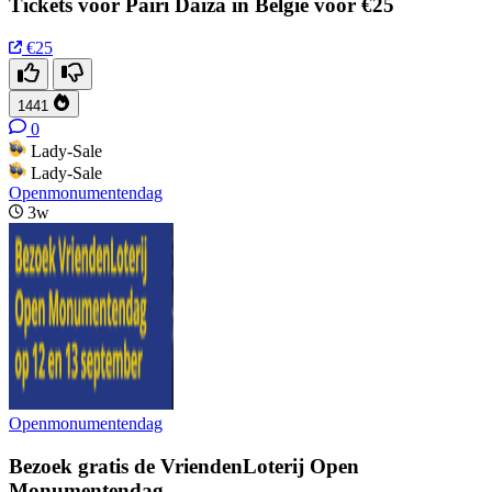
Tickets voor Pairi Daiza in Belgie voor €25
€25
1441
0
Lady-Sale
Lady-Sale
Openmonumentendag
3w
Openmonumentendag
Bezoek gratis de VriendenLoterij Open
Monumentendag