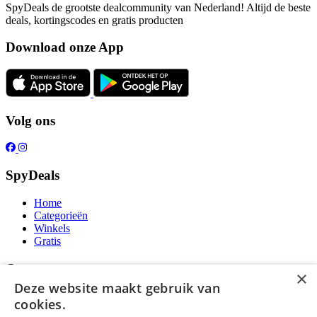
SpyDeals de grootste dealcommunity van Nederland! Altijd de beste
deals, kortingscodes en gratis producten
Download onze App
Volg ons
SpyDeals
Home
Categorieën
Winkels
Gratis
Over ons
×
Deze website maakt gebruik van
Over ons
cookies.
Contact