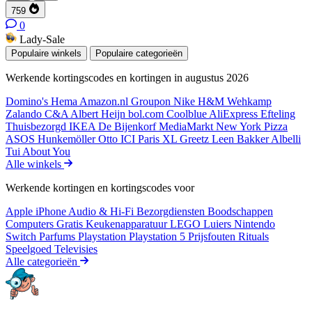
759
0
Lady-Sale
Populaire winkels
Populaire categorieën
Werkende kortingscodes en kortingen in augustus 2026
Domino's
Hema
Amazon.nl
Groupon
Nike
H&M
Wehkamp
Zalando
C&A
Albert Heijn
bol.com
Coolblue
AliExpress
Efteling
Thuisbezorgd
IKEA
De Bijenkorf
MediaMarkt
New York Pizza
ASOS
Hunkemöller
Otto
ICI Paris XL
Greetz
Leen Bakker
Albelli
Tui
About You
Alle winkels
Werkende kortingen en kortingscodes voor
Apple iPhone
Audio & Hi-Fi
Bezorgdiensten
Boodschappen
Computers
Gratis
Keukenapparatuur
LEGO
Luiers
Nintendo
Switch
Parfums
Playstation
Playstation 5
Prijsfouten
Rituals
Speelgoed
Televisies
Alle categorieën