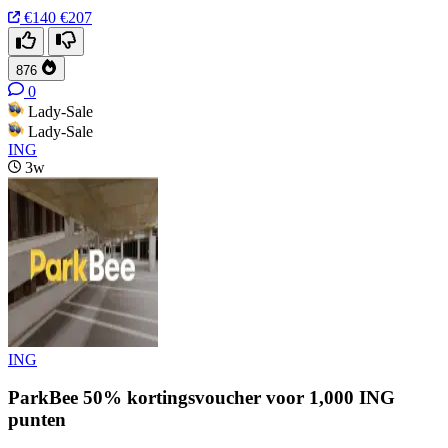
€140
€207
876
0
Lady-Sale
Lady-Sale
ING
3w
ING
ParkBee 50% kortingsvoucher voor 1,000 ING
punten