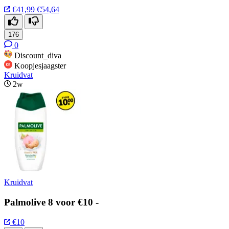
€41,99
€54,64
176
0
Discount_diva
Koopjesjaagster
Kruidvat
2w
Kruidvat
Palmolive 8 voor €10 -
€10