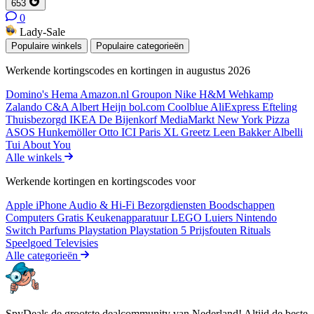
653
0
Lady-Sale
Populaire winkels
Populaire categorieën
Werkende kortingscodes en kortingen in augustus 2026
Domino's
Hema
Amazon.nl
Groupon
Nike
H&M
Wehkamp
Zalando
C&A
Albert Heijn
bol.com
Coolblue
AliExpress
Efteling
Thuisbezorgd
IKEA
De Bijenkorf
MediaMarkt
New York Pizza
ASOS
Hunkemöller
Otto
ICI Paris XL
Greetz
Leen Bakker
Albelli
Tui
About You
Alle winkels
Werkende kortingen en kortingscodes voor
Apple iPhone
Audio & Hi-Fi
Bezorgdiensten
Boodschappen
Computers
Gratis
Keukenapparatuur
LEGO
Luiers
Nintendo
Switch
Parfums
Playstation
Playstation 5
Prijsfouten
Rituals
Speelgoed
Televisies
Alle categorieën
SpyDeals de grootste dealcommunity van Nederland! Altijd de beste