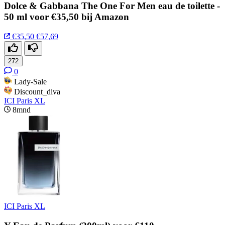
Dolce & Gabbana The One For Men eau de toilette -
50 ml voor €35,50 bij Amazon
€35,50
€57,69
272
0
Lady-Sale
Discount_diva
ICI Paris XL
8mnd
ICI Paris XL