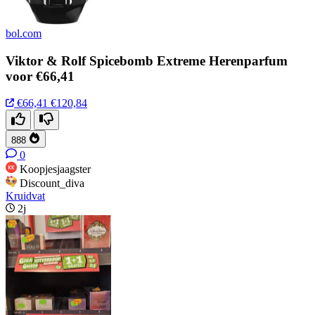
bol.com
Viktor & Rolf Spicebomb Extreme Herenparfum
voor €66,41
€66,41
€120,84
888
0
Koopjesjaagster
Discount_diva
Kruidvat
2j