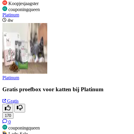
Koopjesjaagster
couponingqueen
Platinum
4w
Platinum
Gratis proefbox voor katten bij Platinum
Gratis
170
0
couponingqueen
Lady-Sale