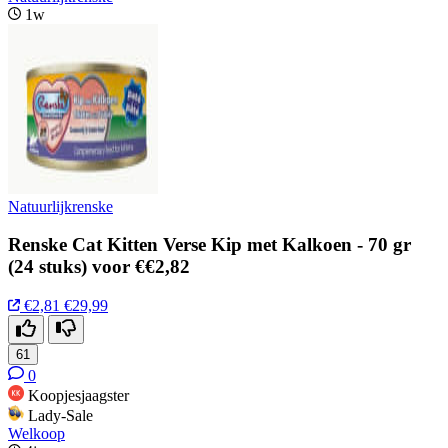
1w
Natuurlijkrenske
Renske Cat Kitten Verse Kip met Kalkoen - 70 gr
(24 stuks) voor €€2,82
€2,81
€29,99
61
0
Koopjesjaagster
Lady-Sale
Welkoop