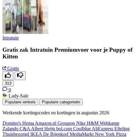
Intratuin
Gratis zak Intratuin Premiumvoer voor je Puppy of
Kitten
Gratis
313
0
Lady-Sale
Populaire winkels
Populaire categorieën
Werkende kortingscodes en kortingen in augustus 2026
Domino's
Hema
Amazon.nl
Groupon
Nike
H&M
Wehkamp
Zalando
C&A
Albert Heijn
bol.com
Coolblue
AliExpress
Efteling
Thuisbezorgd
IKEA
De Bijenkorf
MediaMarkt
New York Pizza