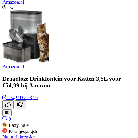
Amazon.nl
1w
Amazon.nl
Draadloze Drinkfontein voor Katten 3,5L voor
€54,99 bij Amazon
€54,99
€123,95
80
0
Lady-Sale
Koopjesjaagster
Natuurlijkrenske