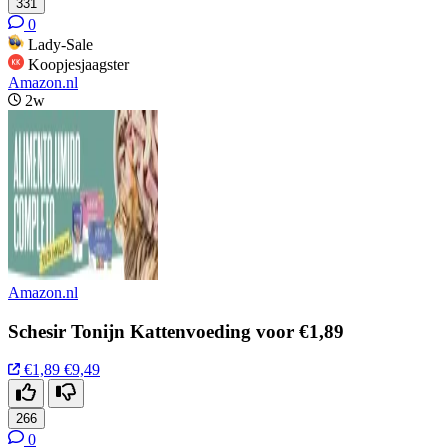
331
0
Lady-Sale
Koopjesjaagster
Amazon.nl
2w
Amazon.nl
Schesir Tonijn Kattenvoeding voor €1,89
€1,89
€9,49
266
0