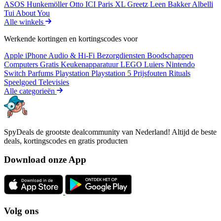
ASOS
Hunkemöller
Otto
ICI Paris XL
Greetz
Leen Bakker
Albelli
Tui
About You
Alle winkels
Werkende kortingen en kortingscodes voor
Apple iPhone
Audio & Hi-Fi
Bezorgdiensten
Boodschappen
Computers
Gratis
Keukenapparatuur
LEGO
Luiers
Nintendo
Switch
Parfums
Playstation
Playstation 5
Prijsfouten
Rituals
Speelgoed
Televisies
Alle categorieën
SpyDeals de grootste dealcommunity van Nederland! Altijd de beste
deals, kortingscodes en gratis producten
Download onze App
Volg ons