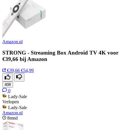
Amazon.nl
STRONG - Streaming Box Android TV 4K voor
€39,66 bij Amazon
€39,66
€54,99
408
0
Lady-Sale
Verlopen
Lady-Sale
Amazon.nl
8mnd