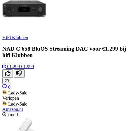
HiFi Klubben
NAD C 658 BluOS Streaming DAC voor €1.299 bij
hifi Klubben
€1.299
€1.999
29
0
Lady-Sale
Verlopen
Lady-Sale
Amazon.nl
7mnd