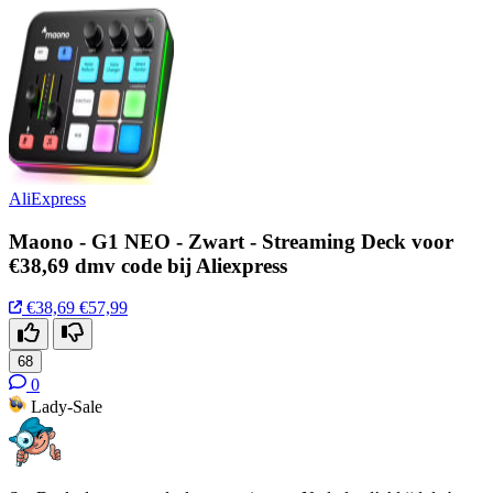
AliExpress
Maono - G1 NEO - Zwart - Streaming Deck voor
€38,69 dmv code bij Aliexpress
€38,69
€57,99
68
0
Lady-Sale