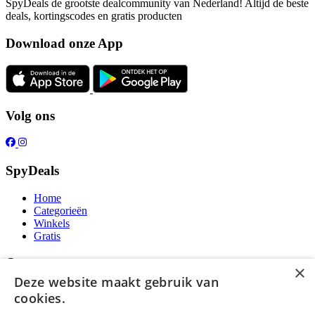
SpyDeals de grootste dealcommunity van Nederland! Altijd de beste
deals, kortingscodes en gratis producten
Download onze App
Volg ons
SpyDeals
Home
Categorieën
Winkels
Gratis
Over ons
×
Deze website maakt gebruik van
Over ons
cookies.
Contact