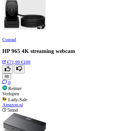
Conrad
HP 965 4K streaming webcam
€71,99
€109
68
0
Reinier
Verlopen
Lady-Sale
Amazon.nl
5mnd