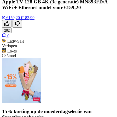
Apple TV 128 GB 4K (3e generatie) MN893FD/A
WiFi + Ethernet-model voor €159,20
€159,20
€182,99
282
0
Lady-Sale
Verlopen
Lo-es
3mnd
15% korting op de moederdagselectie van