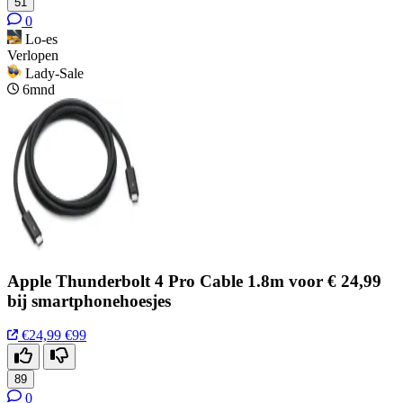
51
0
Lo-es
Verlopen
Lady-Sale
6mnd
Apple Thunderbolt 4 Pro Cable 1.8m voor € 24,99
bij smartphonehoesjes
€24,99
€99
89
0