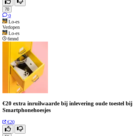
70
0
Lo-es
Verlopen
Lo-es
6mnd
€20 extra inruilwaarde bij inlevering oude toestel bij
Smartphonehoesjes
€20