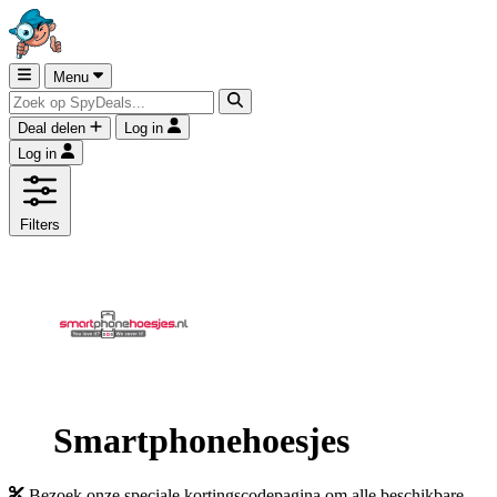
Menu
Deal delen
Log in
Log in
Filters
Smartphonehoesjes
Bezoek onze speciale kortingscodepagina om alle beschikbare