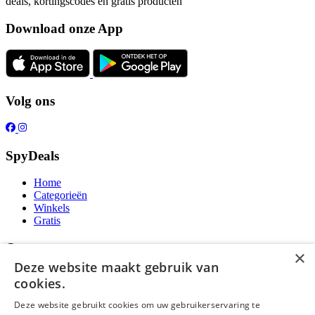
deals, kortingscodes en gratis producten
Download onze App
Volg ons
SpyDeals
Home
Categorieën
Winkels
Gratis
Over ons
×
Deze website maakt gebruik van
Over ons
cookies.
Contact
Publicatieregels
Deze website gebruikt cookies om uw gebruikerservaring te