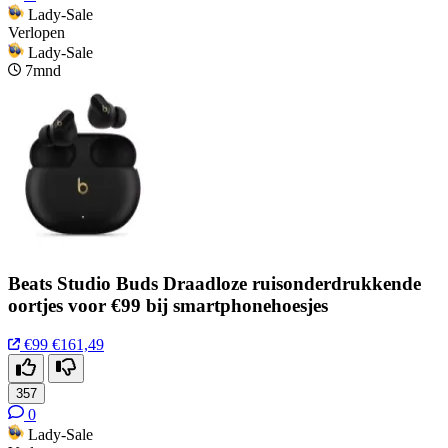
Lady-Sale
Verlopen
Lady-Sale
7mnd
Beats Studio Buds Draadloze ruisonderdrukkende
oortjes voor €99 bij smartphonehoesjes
€99
€161,49
357
0
Lady-Sale