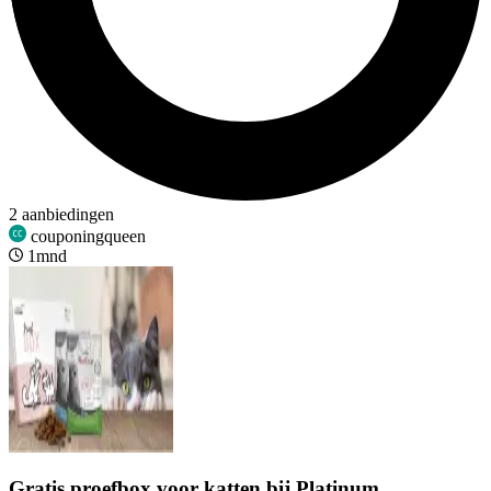
2 aanbiedingen
couponingqueen
1mnd
Gratis proefbox voor katten bij Platinum