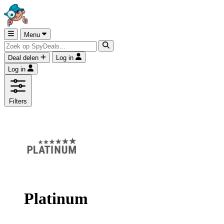
Menu
Deal delen
Log in
Log in
Filters
Platinum