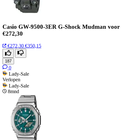
Casio GW-9500-3ER G-Shock Mudman voor
€272,30
€272,30
€350,15
187
0
Lady-Sale
Verlopen
Lady-Sale
8mnd