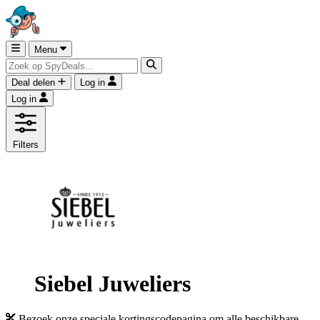
Menu
Deal delen
Log in
Log in
Filters
Siebel Juweliers
Bezoek onze speciale kortingscodepagina om alle beschikbare