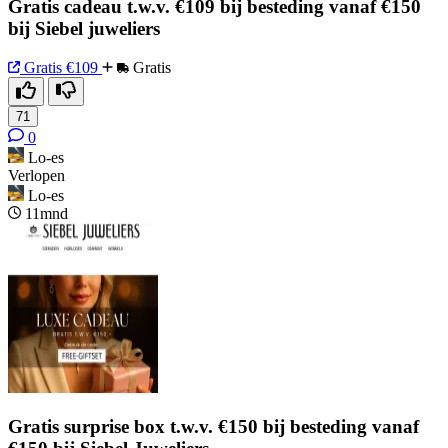
Gratis cadeau t.w.v. €109 bij besteding vanaf €150
bij Siebel juweliers
Gratis
€109
Gratis
71
0
Lo-es
Verlopen
Lo-es
11mnd
Gratis surprise box t.w.v. €150 bij besteding vanaf