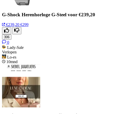
G-Shock Herenhorloge G-Steel voor €239,20
€239,20
€299
306
0
Lady-Sale
Verlopen
Lo-es
10mnd