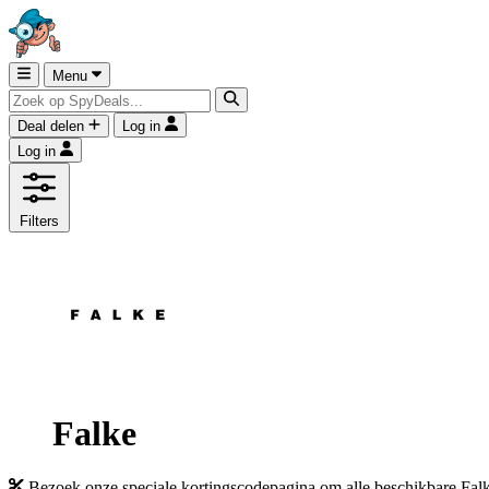
Menu
Deal delen
Log in
Log in
Filters
Falke
Bezoek onze speciale kortingscodepagina om alle beschikbare Falke