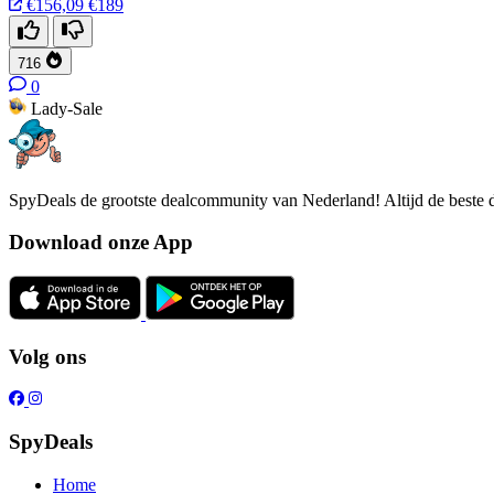
€156,09
€189
716
0
Lady-Sale
SpyDeals de grootste dealcommunity van Nederland! Altijd de beste d
Download onze App
Volg ons
SpyDeals
Home