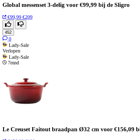
Global messenset 3-delig voor €99,99 bij de Sligro
€99,99
€209
452
0
Lady-Sale
Verlopen
Lady-Sale
7mnd
Le Creuset Faitout braadpan Ø32 cm voor €156,09 bi