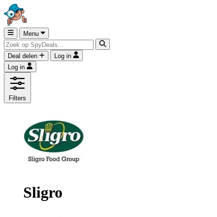
Menu
Deal delen
Log in
Log in
Filters
Sligro