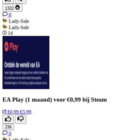
1322
0
Lady-Sale
Lady-Sale
1d
EA Play (1 maand) voor €0,99 bij Steam
€0,99
€5,99
236
0
Lady-Sale