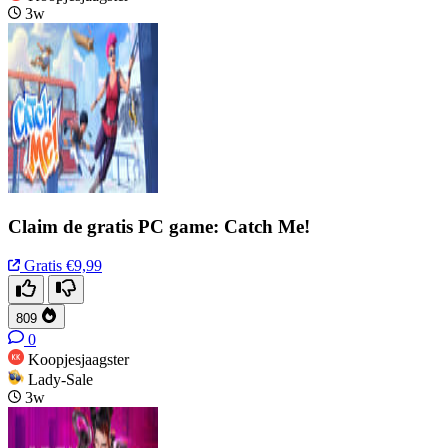
3w
Claim de gratis PC game: Catch Me!
Gratis
€9,99
809
0
Koopjesjaagster
Lady-Sale
3w