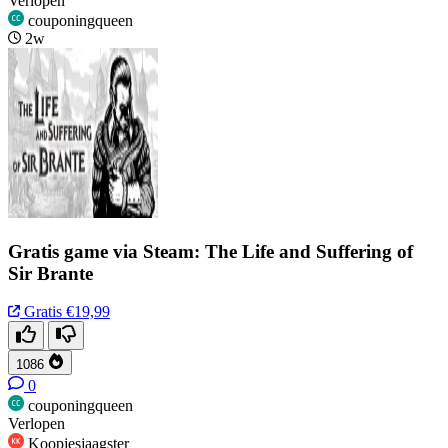
Verlopen
couponingqueen
2w
Gratis game via Steam: The Life and Suffering of
Sir Brante
Gratis
€19,99
1086
0
couponingqueen
Verlopen
Koopjesjaagster