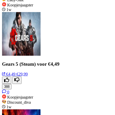
Koopjesjaagster
1w
Gears 5 (Steam) voor €4,49
€4,49
€29,99
388
0
Koopjesjaagster
Discount_diva
1w