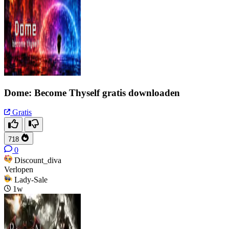
Dome: Become Thyself gratis downloaden
Gratis
718
0
Discount_diva
Verlopen
Lady-Sale
1w