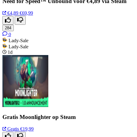
Need for Speed™ Unbound voor €4,89 via Steam
€4,89
€69,99
284
0
Lady-Sale
Lady-Sale
1d
Gratis Moonlighter op Steam
Gratis
€19,99