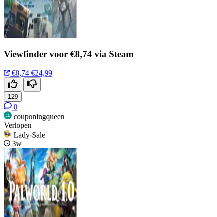
Viewfinder voor €8,74 via Steam
€8,74
€24,99
129
0
couponingqueen
Verlopen
Lady-Sale
3w