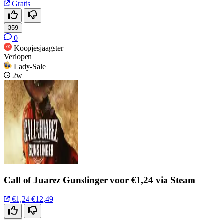
Gratis
359
0
Koopjesjaagster
Verlopen
Lady-Sale
2w
Call of Juarez Gunslinger voor €1,24 via Steam
€1,24
€12,49