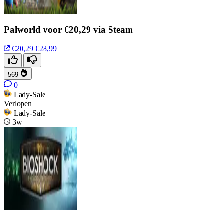
Palworld voor €20,29 via Steam
€20,29
€28,99
569
0
Lady-Sale
Verlopen
Lady-Sale
3w