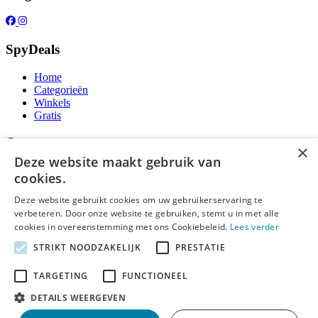
SpyDeals
Home
Categorieën
Winkels
Gratis
Over ons
×
Deze website maakt gebruik van
Over ons
cookies.
Contact
Publicatieregels
Deze website gebruikt cookies om uw gebruikerservaring te
verbeteren. Door onze website te gebruiken, stemt u in met alle
Legal
cookies in overeenstemming met ons Cookiebeleid.
Lees verder
STRIKT NOODZAKELIJK
PRESTATIE
Privacy
Cookieverklaring
TARGETING
FUNCTIONEEL
Algemene Voorwaarden
Disclaimer
DETAILS WEERGEVEN
Notice and Takedown