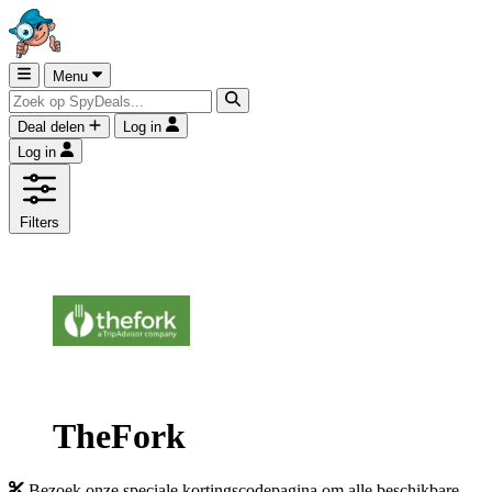
Menu
Deal delen
Log in
Log in
Filters
TheFork
Bezoek onze speciale kortingscodepagina om alle beschikbare