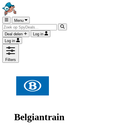
Menu
Deal delen
Log in
Log in
Filters
Belgiantrain