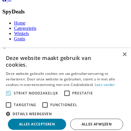
SpyDeals
Home
Categorieën
Winkels
Gratis
Over ons
×
Deze website maakt gebruik van
Over ons
cookies.
Contact
Publicatieregels
Deze website gebruikt cookies om uw gebruikerservaring te
verbeteren. Door onze website te gebruiken, stemt u in met alle
Legal
cookies in overeenstemming met ons Cookiebeleid.
Lees verder
STRIKT NOODZAKELIJK
PRESTATIE
Privacy
Cookieverklaring
TARGETING
FUNCTIONEEL
Algemene Voorwaarden
Disclaimer
DETAILS WEERGEVEN
Notice and Takedown
ALLES ACCEPTEREN
ALLES AFWIJZEN
Copyright ©
SpyDeals
2026. Alle rechten voorbehouden.