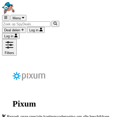
Menu
Deal delen
Log in
Log in
Filters
Pixum
Bezoek onze speciale kortingscodepagina om alle beschikbare