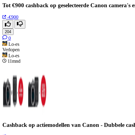
Tot €900 cashback op geselecteerde Canon camera's e
-€900
204
0
Lo-es
Verlopen
Lo-es
11mnd
Cashback op actiemodellen van Canon - Dubbele cash