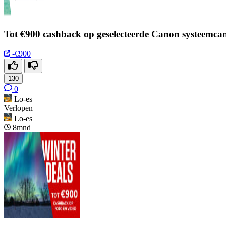
Tot €900 cashback op geselecteerde Canon systeemcam
-€900
130
0
Lo-es
Verlopen
Lo-es
8mnd