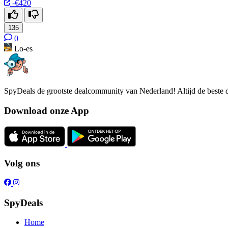
-€420
135
0
Lo-es
SpyDeals de grootste dealcommunity van Nederland! Altijd de beste d
Download onze App
Volg ons
SpyDeals
Home