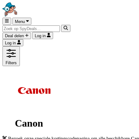
Menu
Deal delen
Log in
Log in
Filters
Canon
Bezoek onze speciale kortingscodepagina om alle beschikbare Cano