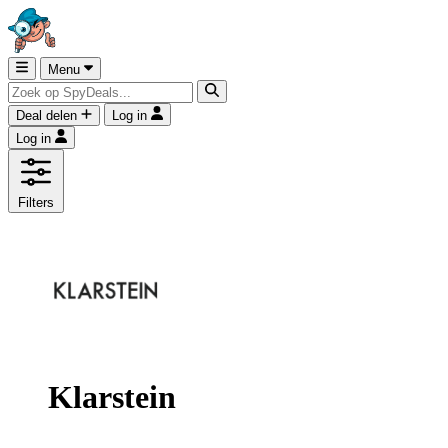
Menu
Deal delen
Log in
Log in
Filters
Klarstein