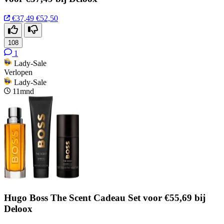
€37,49
€52,50
108
1
Lady-Sale
Verlopen
Lady-Sale
11mnd
Hugo Boss The Scent Cadeau Set voor €55,69 bij
Deloox