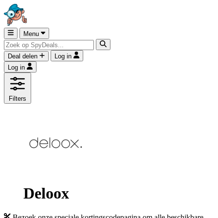
Menu
Deal delen
Log in
Log in
Filters
Deloox
Bezoek onze speciale kortingscodepagina om alle beschikbare