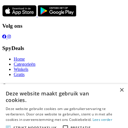
Volg ons
SpyDeals
Home
Categorieën
Winkels
Gratis
Over ons
×
Deze website maakt gebruik van
Over ons
cookies.
Contact
Publicatieregels
Deze website gebruikt cookies om uw gebruikerservaring te
verbeteren. Door onze website te gebruiken, stemt u in met alle
Legal
cookies in overeenstemming met ons Cookiebeleid.
Lees verder
STRIKT NOODZAKELIJK
PRESTATIE