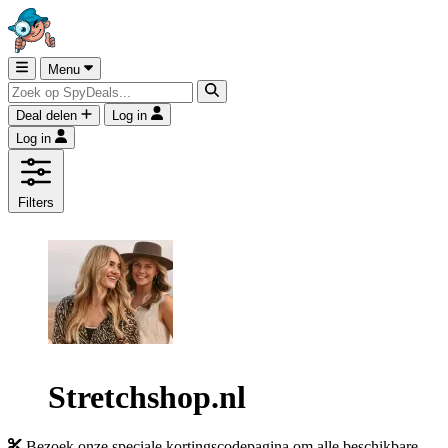
Menu
Deal delen
Log in
Log in
Filters
Stretchshop.nl
Bezoek onze speciale kortingscodepagina om alle beschikbare