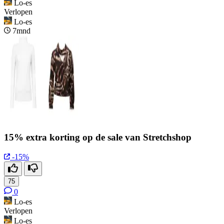
Lo-es
Verlopen
Lo-es
7mnd
15% extra korting op de sale van Stretchshop
-15%
75
0
Lo-es
Verlopen
Lo-es