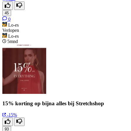
45
0
Lo-es
Verlopen
Lo-es
5mnd
15% korting op bijna alles bij Stretchshop
-15%
93