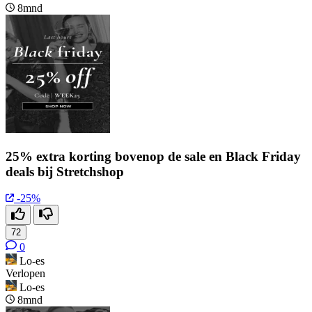
8mnd
25% extra korting bovenop de sale en Black Friday
deals bij Stretchshop
-25%
72
0
Lo-es
Verlopen
Lo-es
8mnd