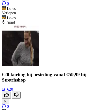
0
Lo-es
Verlopen
Lo-es
7mnd
€20 korting bij besteding vanaf €59,99 bij
Stretchshop
-€20
68
0