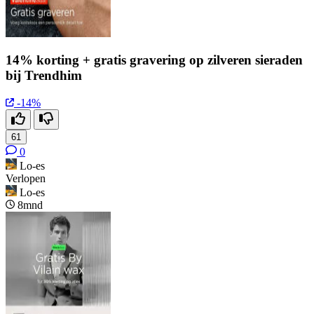
14% korting + gratis gravering op zilveren sieraden
bij Trendhim
-14%
61
0
Lo-es
Verlopen
Lo-es
8mnd