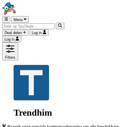
Menu
Deal delen
Log in
Log in
Filters
Trendhim
Bezoek onze speciale kortingscodepagina om alle beschikbare