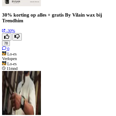
30% korting op alles + gratis By Vilain wax bij
Trendhim
-30%
78
0
Lo-es
Verlopen
Lo-es
11mnd