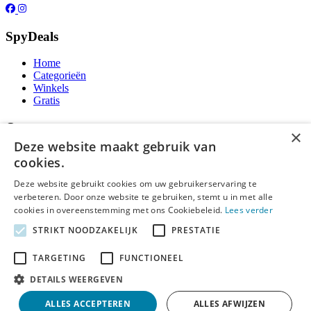
SpyDeals
Home
Categorieën
Winkels
Gratis
Over ons
×
Deze website maakt gebruik van
Over ons
cookies.
Contact
Publicatieregels
Deze website gebruikt cookies om uw gebruikerservaring te
verbeteren. Door onze website te gebruiken, stemt u in met alle
Legal
cookies in overeenstemming met ons Cookiebeleid.
Lees verder
STRIKT NOODZAKELIJK
PRESTATIE
Privacy
Cookieverklaring
TARGETING
FUNCTIONEEL
Algemene Voorwaarden
Disclaimer
DETAILS WEERGEVEN
Notice and Takedown
ALLES ACCEPTEREN
ALLES AFWIJZEN
Copyright ©
SpyDeals
2026. Alle rechten voorbehouden.