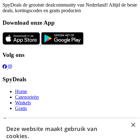
SpyDeals de grootste dealcommunity van Nederland! Altijd de beste
deals, kortingscodes en gratis producten
Download onze App
Volg ons
SpyDeals
Home
Categorieën
Winkels
Gratis
Over ons
×
Deze website maakt gebruik van
Over ons
cookies.
Contact