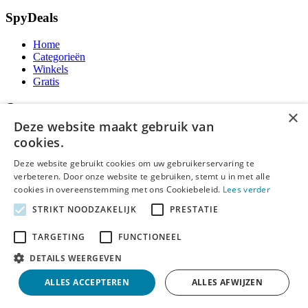
SpyDeals
Home
Categorieën
Winkels
Gratis
Over ons
×
Deze website maakt gebruik van
Over ons
cookies.
Contact
Publicatieregels
Deze website gebruikt cookies om uw gebruikerservaring te
verbeteren. Door onze website te gebruiken, stemt u in met alle
Legal
cookies in overeenstemming met ons Cookiebeleid.
Lees verder
STRIKT NOODZAKELIJK
PRESTATIE
Privacy
Cookieverklaring
TARGETING
FUNCTIONEEL
Algemene Voorwaarden
Disclaimer
DETAILS WEERGEVEN
Notice and Takedown
ALLES ACCEPTEREN
ALLES AFWIJZEN
Copyright ©
SpyDeals
2026. Alle rechten voorbehouden.