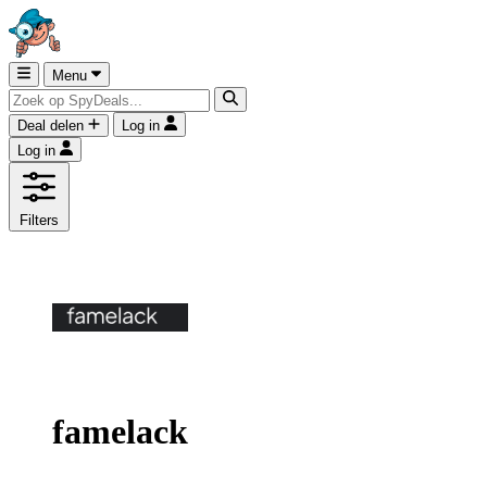
Menu
Deal delen
Log in
Log in
Filters
famelack