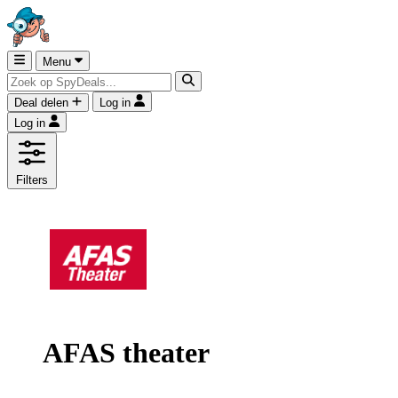
Menu
Deal delen
Log in
Log in
Filters
AFAS theater