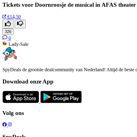
Tickets voor Doornroosje de musical in AFAS theater
€14,50
326
0
Lady-Sale
SpyDeals de grootste dealcommunity van Nederland! Altijd de beste d
Download onze App
Volg ons
SpyDeals