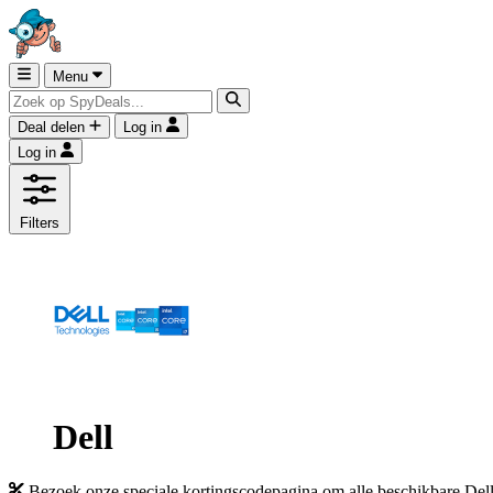
Menu
Deal delen
Log in
Log in
Filters
Dell
Bezoek onze speciale kortingscodepagina om alle beschikbare Dell 