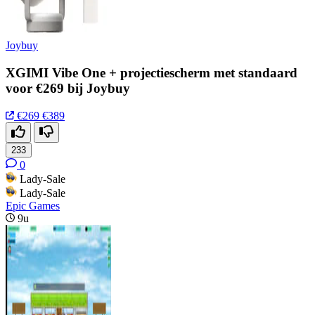
Joybuy
XGIMI Vibe One + projectiescherm met standaard
voor €269 bij Joybuy
€269
€389
233
0
Lady-Sale
Lady-Sale
Epic Games
9u