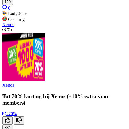
129
0
Lady-Sale
Cor-Ting
Xenos
7u
Xenos
Tot 70% korting bij Xenos (+10% extra voor
members)
-70%
361