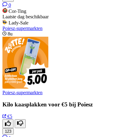
0
Cor-Ting
Laatste dag beschikbaar
Lady-Sale
Poiesz-supermarkten
8u
Poiesz-supermarkten
Kilo kaasplakken voor €5 bij Poiesz
€5
123