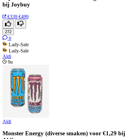
bij Joybuy
€339
€499
272
0
Lady-Sale
Lady-Sale
Aldi
9u
Aldi
Monster Energy (diverse smaken) voor €1,29 bij