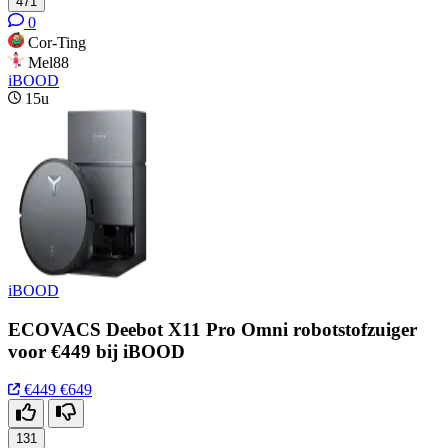
471
0
Cor-Ting
Mel88
iBOOD
15u
iBOOD
ECOVACS Deebot X11 Pro Omni robotstofzuiger
voor €449 bij iBOOD
€449
€649
131