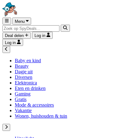
Menu
Deal delen
Log in
Log in
Baby en kind
Beauty
Dagje uit
Diversen
Elektronica
Eten en drinken
Gaming
Gratis
Mode & accessoires
Vakantie
Wonen, huishouden & tuin