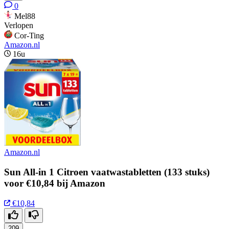
0
Mel88
Verlopen
Cor-Ting
Amazon.nl
16u
Amazon.nl
Sun All-in 1 Citroen vaatwastabletten (133 stuks)
voor €10,84 bij Amazon
€10,84
209