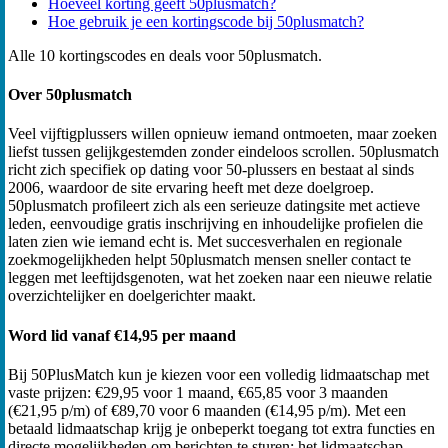
Hoeveel korting geeft 50plusmatch?
Hoe gebruik je een kortingscode bij 50plusmatch?
Alle 10 kortingscodes en deals voor 50plusmatch.
Over 50plusmatch
Veel vijftigplussers willen opnieuw iemand ontmoeten, maar zoeken
liefst tussen gelijkgestemden zonder eindeloos scrollen. 50plusmatch
richt zich specifiek op dating voor 50-plussers en bestaat al sinds
2006, waardoor de site ervaring heeft met deze doelgroep.
50plusmatch profileert zich als een serieuze datingsite met actieve
leden, eenvoudige gratis inschrijving en inhoudelijke profielen die
laten zien wie iemand echt is. Met succesverhalen en regionale
zoekmogelijkheden helpt 50plusmatch mensen sneller contact te
leggen met leeftijdsgenoten, wat het zoeken naar een nieuwe relatie
overzichtelijker en doelgerichter maakt.
Word lid vanaf €14,95 per maand
Bij 50PlusMatch kun je kiezen voor een volledig lidmaatschap met
vaste prijzen: €29,95 voor 1 maand, €65,85 voor 3 maanden
(€21,95 p/m) of €89,70 voor 6 maanden (€14,95 p/m). Met een
betaald lidmaatschap krijg je onbeperkt toegang tot extra functies en
directe mogelijkheden om berichten te sturen; het lidmaatschap