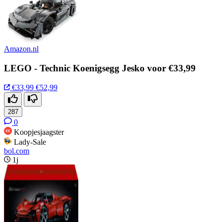
Amazon.nl
LEGO - Technic Koenigsegg Jesko voor €33,99
€33,99
€52,99
287
0
Koopjesjaagster
Lady-Sale
bol.com
1j