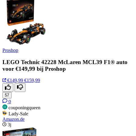
Proshop
LEGO Technic 42228 McLaren MCL39 F1® auto
voor €149,99 bij Proshop
€149,99
€159,99
57
0
couponingqueen
Lady-Sale
Amazon.de
3j