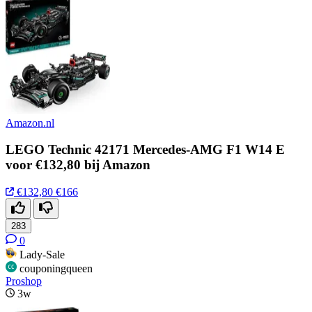
Amazon.nl
LEGO Technic 42171 Mercedes-AMG F1 W14 E
voor €132,80 bij Amazon
€132,80
€166
283
0
Lady-Sale
couponingqueen
Proshop
3w