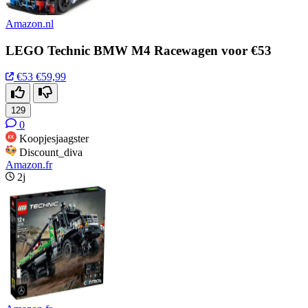
Amazon.nl
LEGO Technic BMW M4 Racewagen voor €53
€53
€59,99
129
0
Koopjesjaagster
Discount_diva
Amazon.fr
2j