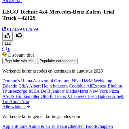
Amazon.fr
LEGO Technic 4x4 Mercedes-Benz Zatros Trial
Truck - 42129
€124,99
€179,99
112
0
Discount_diva
Populaire winkels
Populaire categorieën
Werkende kortingscodes en kortingen in augustus 2026
Domino's
Hema
Amazon.nl
Groupon
Nike
H&M
Wehkamp
Zalando
C&A
Albert Heijn
bol.com
Coolblue
AliExpress
Efteling
Thuisbezorgd
IKEA
De Bijenkorf
MediaMarkt
New York Pizza
ASOS
Hunkemöller
Otto
ICI Paris XL
Greetz
Leen Bakker
Albelli
Tui
About You
Alle winkels
Werkende kortingen en kortingscodes voor
Apple iPhone
Audio & Hi-Fi
Bezorgdiensten
Boodschappen