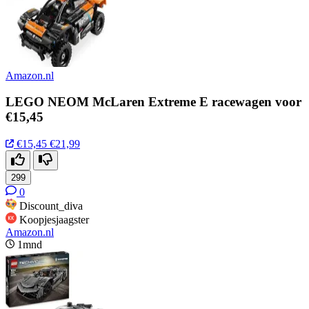
Amazon.nl
LEGO NEOM McLaren Extreme E racewagen voor
€15,45
€15,45
€21,99
299
0
Discount_diva
Koopjesjaagster
Amazon.nl
1mnd