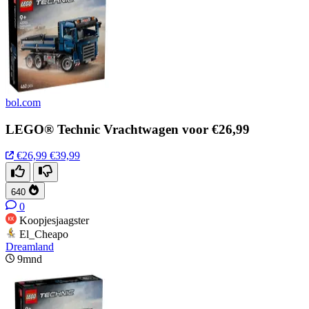
bol.com
LEGO® Technic Vrachtwagen voor €26,99
€26,99
€39,99
640
0
Koopjesjaagster
El_Cheapo
Dreamland
9mnd