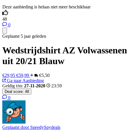
Deze aanbieding is helaas niet meer beschikbaar
48
0
Geplaatst 5 jaar geleden
Wedstrijdshirt AZ Volwassenen
uit 20/21 Blauw
€29,95
€59,99
€5,50
Ga naar Aanbieding
Geldig t/m:
27-11-2020
23:59
Deal score:
48
0
Geplaatst door
SpeedySpydeals