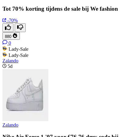
Tot 70% korting tijdens de sale bij We fashion
-70%
880
0
Lady-Sale
Lady-Sale
Zalando
5d
Zalando
Nike Air Force 1 '07 voor €76,76 dmv code bij