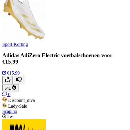
Sport-Korting
Adidas AdiZero Electric voetbalschoenen voor
€15,99
€15,99
541
0
Discount_diva
Lady-Sale
Scapino
2w