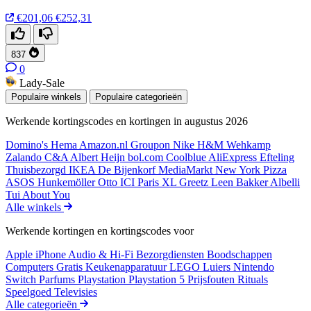
€201,06
€252,31
837
0
Lady-Sale
Populaire winkels
Populaire categorieën
Werkende kortingscodes en kortingen in augustus 2026
Domino's
Hema
Amazon.nl
Groupon
Nike
H&M
Wehkamp
Zalando
C&A
Albert Heijn
bol.com
Coolblue
AliExpress
Efteling
Thuisbezorgd
IKEA
De Bijenkorf
MediaMarkt
New York Pizza
ASOS
Hunkemöller
Otto
ICI Paris XL
Greetz
Leen Bakker
Albelli
Tui
About You
Alle winkels
Werkende kortingen en kortingscodes voor
Apple iPhone
Audio & Hi-Fi
Bezorgdiensten
Boodschappen
Computers
Gratis
Keukenapparatuur
LEGO
Luiers
Nintendo
Switch
Parfums
Playstation
Playstation 5
Prijsfouten
Rituals
Speelgoed
Televisies
Alle categorieën