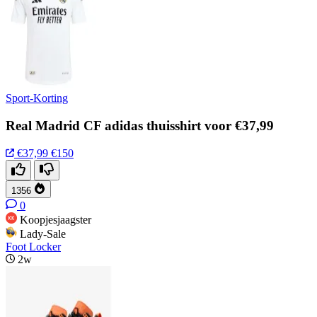
Sport-Korting
Real Madrid CF adidas thuisshirt voor €37,99
€37,99
€150
1356
0
Koopjesjaagster
Lady-Sale
Foot Locker
2w