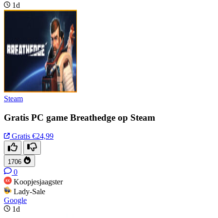
1d
Steam
Gratis PC game Breathedge op Steam
Gratis
€24,99
1706
0
Koopjesjaagster
Lady-Sale
Google
1d