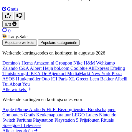
Gratis
670
0
Lady-Sale
Populaire winkels
Populaire categorieën
Werkende kortingscodes en kortingen in augustus 2026
Domino's
Hema
Amazon.nl
Groupon
Nike
H&M
Wehkamp
Zalando
C&A
Albert Heijn
bol.com
Coolblue
AliExpress
Efteling
Thuisbezorgd
IKEA
De Bijenkorf
MediaMarkt
New York Pizza
ASOS
Hunkemöller
Otto
ICI Paris XL
Greetz
Leen Bakker
Albelli
Tui
About You
Alle winkels
Werkende kortingen en kortingscodes voor
Apple iPhone
Audio & Hi-Fi
Bezorgdiensten
Boodschappen
Computers
Gratis
Keukenapparatuur
LEGO
Luiers
Nintendo
Switch
Parfums
Playstation
Playstation 5
Prijsfouten
Rituals
Speelgoed
Televisies
Alle categorieën