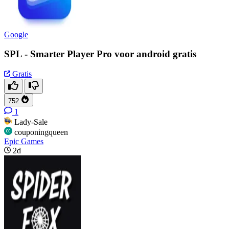
Google
SPL - Smarter Player Pro voor android gratis
Gratis
752
1
Lady-Sale
couponingqueen
Epic Games
2d