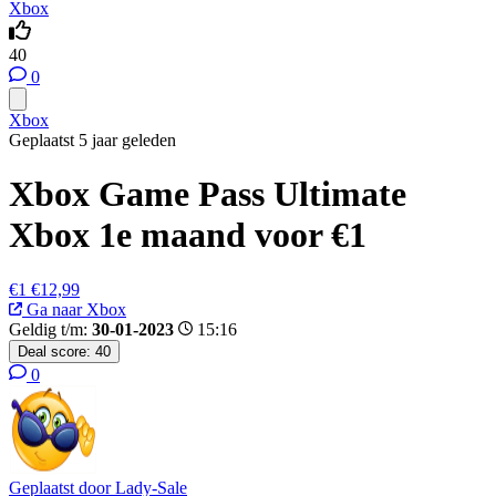
Xbox
40
0
Xbox
Geplaatst 5 jaar geleden
Xbox Game Pass Ultimate
Xbox 1e maand voor €1
€1
€12,99
Ga naar Xbox
Geldig t/m:
30-01-2023
15:16
Deal score:
40
0
Geplaatst door
Lady-Sale