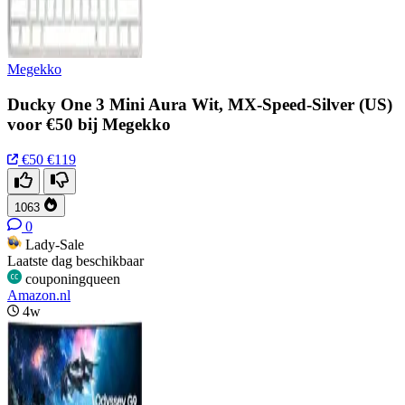
Megekko
Ducky One 3 Mini Aura Wit, MX-Speed-Silver (US)
voor €50 bij Megekko
€50
€119
1063
0
Lady-Sale
Laatste dag beschikbaar
couponingqueen
Amazon.nl
4w