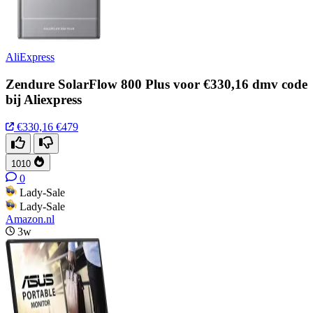
AliExpress
Zendure SolarFlow 800 Plus voor €330,16 dmv code
bij Aliexpress
€330,16
€479
1010
0
Lady-Sale
Lady-Sale
Amazon.nl
3w