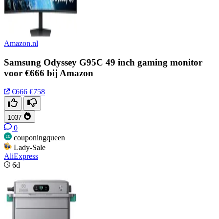
Amazon.nl
Samsung Odyssey G95C 49 inch gaming monitor
voor €666 bij Amazon
€666
€758
1037
0
couponingqueen
Lady-Sale
AliExpress
6d