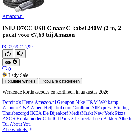
Amazon.nl
INIU D7CC USB C naar C-kabel 240W (2 m, 2-
pack) voor €7,69 bij Amazon
€7,69
€15,99
865
0
Lady-Sale
Populaire winkels
Populaire categorieën
Werkende kortingscodes en kortingen in augustus 2026
Domino's
Hema
Amazon.nl
Groupon
Nike
H&M
Wehkamp
Zalando
C&A
Albert Heijn
bol.com
Coolblue
AliExpress
Efteling
Thuisbezorgd
IKEA
De Bijenkorf
MediaMarkt
New York Pizza
ASOS
Hunkemöller
Otto
ICI Paris XL
Greetz
Leen Bakker
Albelli
Tui
About You
Alle winkels