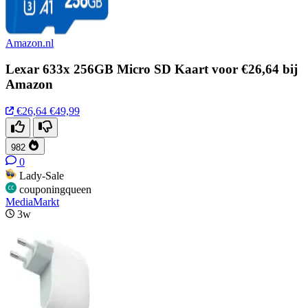
Amazon.nl
Lexar 633x 256GB Micro SD Kaart voor €26,64 bij
Amazon
€26,64
€49,99
982
0
Lady-Sale
couponingqueen
MediaMarkt
3w