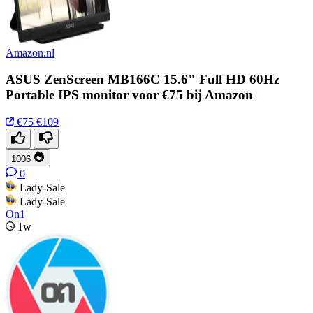
Amazon.nl
ASUS ZenScreen MB166C 15.6" Full HD 60Hz
Portable IPS monitor voor €75 bij Amazon
€75
€109
1006
0
Lady-Sale
Lady-Sale
On1
1w