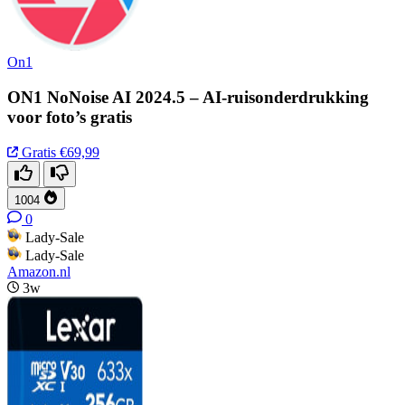
On1
ON1 NoNoise AI 2024.5 – AI-ruisonderdrukking
voor foto’s gratis
Gratis
€69,99
1004
0
Lady-Sale
Lady-Sale
Amazon.nl
3w