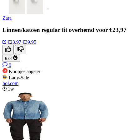
Zara
Linnen/katoen regular fit overhemd voor €23,97
€23,97
€39,95
678
0
Koopjesjaagster
Lady-Sale
bol.com
1w