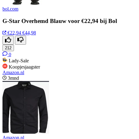
bol.com
G-Star Overhemd Blauw voor €22,94 bij Bol
€22,94
€44,98
212
0
Lady-Sale
Koopjesjaagster
Amazon.nl
3mnd
Amazon.nl