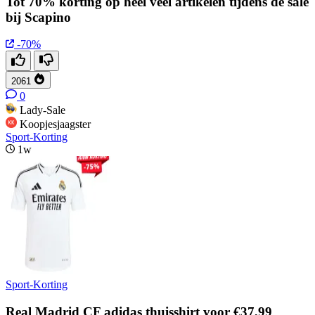
Tot 70% korting op heel veel artikelen tijdens de sale
bij Scapino
-70%
2061
0
Lady-Sale
Koopjesjaagster
Sport-Korting
1w
Sport-Korting
Real Madrid CF adidas thuisshirt voor €37,99