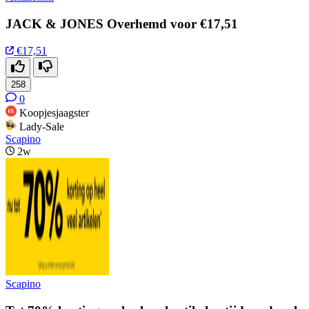
JACK & JONES Overhemd voor €17,51
€17,51
258
0
Koopjesjaagster
Lady-Sale
Scapino
2w
Scapino