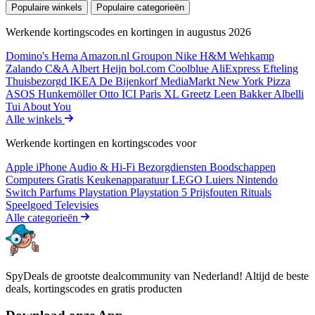
Populaire winkels
Populaire categorieën
Werkende kortingscodes en kortingen in augustus 2026
Domino's
Hema
Amazon.nl
Groupon
Nike
H&M
Wehkamp
Zalando
C&A
Albert Heijn
bol.com
Coolblue
AliExpress
Efteling
Thuisbezorgd
IKEA
De Bijenkorf
MediaMarkt
New York Pizza
ASOS
Hunkemöller
Otto
ICI Paris XL
Greetz
Leen Bakker
Albelli
Tui
About You
Alle winkels
Werkende kortingen en kortingscodes voor
Apple iPhone
Audio & Hi-Fi
Bezorgdiensten
Boodschappen
Computers
Gratis
Keukenapparatuur
LEGO
Luiers
Nintendo
Switch
Parfums
Playstation
Playstation 5
Prijsfouten
Rituals
Speelgoed
Televisies
Alle categorieën
SpyDeals de grootste dealcommunity van Nederland! Altijd de beste
deals, kortingscodes en gratis producten