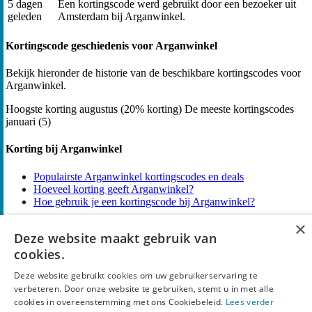
5 dagen
Een kortingscode werd gebruikt door een bezoeker uit
geleden
Amsterdam bij Arganwinkel.
Kortingscode geschiedenis voor Arganwinkel
Bekijk hieronder de historie van de beschikbare kortingscodes voor
Arganwinkel.
Hoogste korting
augustus (20% korting)
De meeste kortingscodes
januari (5)
Korting bij Arganwinkel
Populairste Arganwinkel kortingscodes en deals
Hoeveel korting geeft Arganwinkel?
Hoe gebruik je een kortingscode bij Arganwinkel?
×
Alle 17 kortingscodes en deals voor Arganwinkel.
Deze website maakt gebruik van
cookies.
Over Arganwinkel
Deze website gebruikt cookies om uw gebruikerservaring te
Arganwinkel speelt in op de behoefte aan natuurlijke huid- en
verbeteren. Door onze website te gebruiken, stemt u in met alle
haarverzorging met een gespecialiseerde webshop voor pure en
cookies in overeenstemming met ons Cookiebeleid.
Lees verder
biologische arganolie en verwante producten. Arganwinkel begon