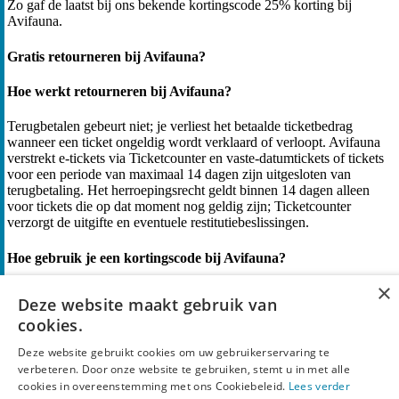
Zo gaf de laatst bij ons bekende kortingscode 25% korting bij
Avifauna.
Gratis retourneren bij Avifauna?
Hoe werkt retourneren bij Avifauna?
Terugbetalen gebeurt niet; je verliest het betaalde ticketbedrag
wanneer een ticket ongeldig wordt verklaard of verloopt. Avifauna
verstrekt e‑tickets via Ticketcounter en vaste-datumtickets of tickets
voor een periode van maximaal 14 dagen zijn uitgesloten van
terugbetaling. Het herroepingsrecht geldt binnen 14 dagen alleen
voor tickets die op dat moment nog geldig zijn; Ticketcounter
verzorgt de uitgifte en eventuele restitutiebeslissingen.
Hoe gebruik je een kortingscode bij Avifauna?
×
Om een kortingscode van Avifauna te gebruiken volg je de
Deze website maakt gebruik van
volgende stappen:
cookies.
Bekijk de Avifauna kortingscodes hierboven en kies de
Deze website gebruikt cookies om uw gebruikerservaring te
kortingscode die het beste bij jou past. Klik vervolgens op
verbeteren. Door onze website te gebruiken, stemt u in met alle
“Pak Korting” of “Toon Code”.
cookies in overeenstemming met ons Cookiebeleid.
Lees verder