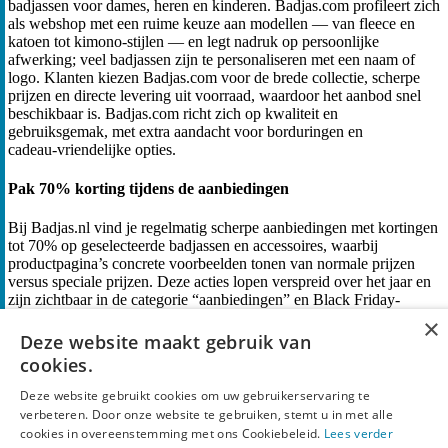
badjassen voor dames, heren en kinderen. Badjas.com profileert zich
als webshop met een ruime keuze aan modellen — van fleece en
katoen tot kimono‑stijlen — en legt nadruk op persoonlijke
afwerking; veel badjassen zijn te personaliseren met een naam of
logo. Klanten kiezen Badjas.com voor de brede collectie, scherpe
prijzen en directe levering uit voorraad, waardoor het aanbod snel
beschikbaar is. Badjas.com richt zich op kwaliteit en
gebruiksgemak, met extra aandacht voor borduringen en
cadeau‑vriendelijke opties.
Pak 70% korting tijdens de aanbiedingen
Bij Badjas.nl vind je regelmatig scherpe aanbiedingen met kortingen
tot 70% op geselecteerde badjassen en accessoires, waarbij
productpagina’s concrete voorbeelden tonen van normale prijzen
versus speciale prijzen. Deze acties lopen verspreid over het jaar en
zijn zichtbaar in de categorie “aanbiedingen” en Black Friday-
collecties, zodat je direct tot 70% goedkoper uit kunt zijn op
×
geselecteerde modellen en merken.
Deze website maakt gebruik van
cookies.
Profiteer van gratis verzending
Deze website gebruikt cookies om uw gebruikerservaring te
Badjas.nl biedt gratis verzending binnen Nederland voor
verbeteren. Door onze website te gebruiken, stemt u in met alle
bestellingen volgens de aangegeven verzendvoorwaarden; op
cookies in overeenstemming met ons Cookiebeleid.
Lees verder