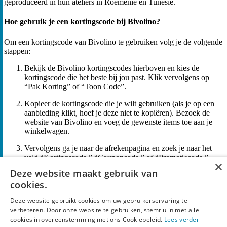
geproduceerd in hun ateliers in Roemenië en Tunesië.
Hoe gebruik je een kortingscode bij Bivolino?
Om een kortingscode van Bivolino te gebruiken volg je de volgende
stappen:
Bekijk de Bivolino kortingscodes hierboven en kies de
kortingscode die het beste bij jou past. Klik vervolgens op
“Pak Korting” of “Toon Code”.
Kopieer de kortingscode die je wilt gebruiken (als je op een
aanbieding klikt, hoef je deze niet te kopiëren). Bezoek de
website van Bivolino en voeg de gewenste items toe aan je
winkelwagen.
Vervolgens ga je naar de afrekenpagina en zoek je naar het
veld “Kortingscode,” “Couponcode,” of “Promotiecode.”
×
Voer hier je kortingscode in voor het daarvoor bestemde vak
Deze website maakt gebruik van
in en klik op “Toepassen” of “Verzenden.” Rond hierna je
cookies.
betaling bij Bivolino.
Deze website gebruikt cookies om uw gebruikerservaring te
Kortingscode geschiedenis voor Bivolino
verbeteren. Door onze website te gebruiken, stemt u in met alle
cookies in overeenstemming met ons Cookiebeleid.
Lees verder
Bekijk hieronder de historie van de beschikbare kortingscodes voor