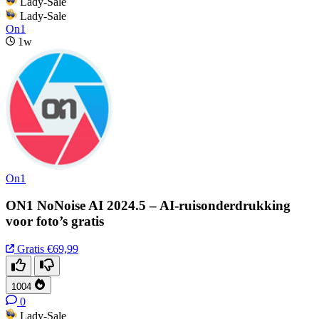
Lady-Sale
Lady-Sale
On1
1w
On1
ON1 NoNoise AI 2024.5 – AI-ruisonderdrukking
voor foto’s gratis
Gratis
€69,99
1004
0
Lady-Sale