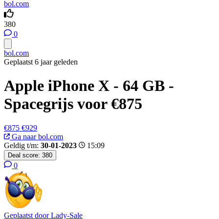
bol.com
380
0
bol.com
Geplaatst 6 jaar geleden
Apple iPhone X - 64 GB -
Spacegrijs voor €875
€875
€929
Ga naar bol.com
Geldig t/m:
30-01-2023
15:09
Deal score:
380
0
Geplaatst door
Lady-Sale