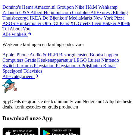
Domino's
Hema
Amazon.nl
Groupon
Nike
H&M
Wehkamp
Zalando
C&A
Albert Heijn
bol.com
Coolblue
AliExpress
Efteling
Thuisbezorgd
IKEA
De Bijenkorf
MediaMarkt
New York Pizza
ASOS
Hunkemöller
Otto
ICI Paris XL
Greetz
Leen Bakker
Albelli
Tui
About You
Alle winkels
Werkende kortingen en kortingscodes voor
Apple iPhone
Audio & Hi-Fi
Bezorgdiensten
Boodschappen
Computers
Gratis
Keukenapparatuur
LEGO
Luiers
Nintendo
Switch
Parfums
Playstation
Playstation 5
Prijsfouten
Rituals
Speelgoed
Televisies
Alle categorieën
SpyDeals de grootste dealcommunity van Nederland! Altijd de beste
deals, kortingscodes en gratis producten
Download onze App