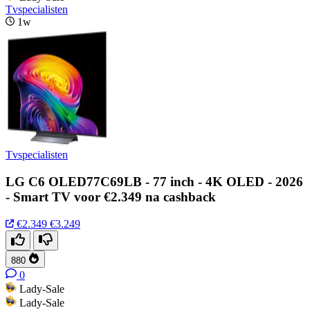
Tvspecialisten
1w
Tvspecialisten
LG C6 OLED77C69LB - 77 inch - 4K OLED - 2026
- Smart TV voor €2.349 na cashback
€2.349
€3.249
880
0
Lady-Sale
Lady-Sale