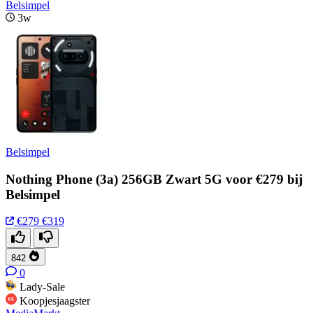
Belsimpel
3w
Belsimpel
Nothing Phone (3a) 256GB Zwart 5G voor €279 bij
Belsimpel
€279
€319
842
0
Lady-Sale
Koopjesjaagster