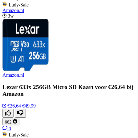
Lady-Sale
Amazon.nl
3w
Amazon.nl
Lexar 633x 256GB Micro SD Kaart voor €26,64 bij
Amazon
€26,64
€49,99
982
0
Lady-Sale