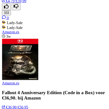
€4,79
€59,99
333
0
Lady-Sale
Lady-Sale
Amazon.es
3w
Amazon.es
Fallout 4 Anniversary Edition (Code in a Box) voor
€36,90. bij Amazon
€36,90
€56,95