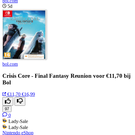
bol.com
5d
bol.com
Crisis Core - Final Fantasy Reunion voor €11,70 bij
Bol
€11,70
€16,99
97
0
Lady-Sale
Lady-Sale
Nintendo eShop