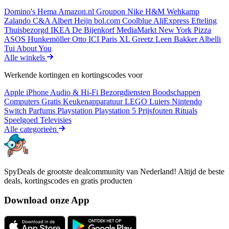
Domino's
Hema
Amazon.nl
Groupon
Nike
H&M
Wehkamp
Zalando
C&A
Albert Heijn
bol.com
Coolblue
AliExpress
Efteling
Thuisbezorgd
IKEA
De Bijenkorf
MediaMarkt
New York Pizza
ASOS
Hunkemöller
Otto
ICI Paris XL
Greetz
Leen Bakker
Albelli
Tui
About You
Alle winkels
Werkende kortingen en kortingscodes voor
Apple iPhone
Audio & Hi-Fi
Bezorgdiensten
Boodschappen
Computers
Gratis
Keukenapparatuur
LEGO
Luiers
Nintendo
Switch
Parfums
Playstation
Playstation 5
Prijsfouten
Rituals
Speelgoed
Televisies
Alle categorieën
SpyDeals de grootste dealcommunity van Nederland! Altijd de beste
deals, kortingscodes en gratis producten
Download onze App