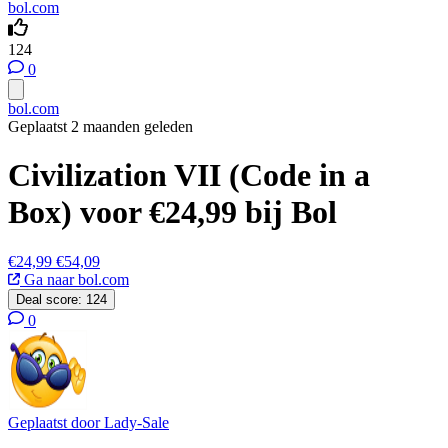
bol.com
124
0
bol.com
Geplaatst 2 maanden geleden
Civilization VII (Code in a
Box) voor €24,99 bij Bol
€24,99
€54,09
Ga naar bol.com
Deal score:
124
0
Geplaatst door
Lady-Sale