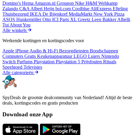
Domino's
Hema
Amazon.nl
Groupon
Nike
H&M
Wehkamp
Zalando
C&A
Albert Heijn
bol.com
Coolblue
AliExpress
Efteling
Thuisbezorgd
IKEA
De Bijenkorf
MediaMarkt
New York Pizza
ASOS
Hunkemöller
Otto
ICI Paris XL
Greetz
Leen Bakker
Albelli
Tui
About You
Alle winkels
Werkende kortingen en kortingscodes voor
Apple iPhone
Audio & Hi-Fi
Bezorgdiensten
Boodschappen
Computers
Gratis
Keukenapparatuur
LEGO
Luiers
Nintendo
Switch
Parfums
Playstation
Playstation 5
Prijsfouten
Rituals
Speelgoed
Televisies
Alle categorieën
SpyDeals de grootste dealcommunity van Nederland! Altijd de beste
deals, kortingscodes en gratis producten
Download onze App