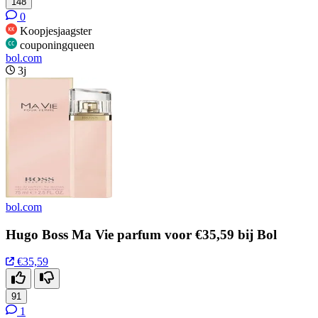
148
0
Koopjesjaagster
couponingqueen
bol.com
3j
bol.com
Hugo Boss Ma Vie parfum voor €35,59 bij Bol
€35,59
91
1