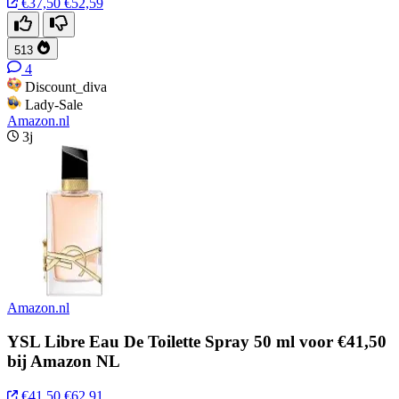
€37,50
€52,59
513
4
Discount_diva
Lady-Sale
Amazon.nl
3j
Amazon.nl
YSL Libre Eau De Toilette Spray 50 ml voor €41,50
bij Amazon NL
€41,50
€62,91