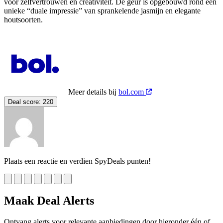
voor zelfvertrouwen en creativiteit. De geur is opgebouwd rond een
unieke “duale impressie” van sprankelende jasmijn en elegante
houtsoorten.
Meer details bij
bol.com
Deal score:
220
Plaats een reactie en verdien SpyDeals punten!
Maak Deal Alerts
Ontvang alerts voor relevante aanbiedingen door hieronder één of