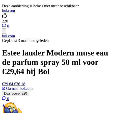
Deze aanbieding is helaas niet meer beschikbaar
bol.com
220
0
bol.com
Geplaatst 3 maanden geleden
Estee lauder Modern muse eau
de parfum spray 50 ml voor
€29,64 bij Bol
€29,64
€36,18
Ga naar bol.com
Deal score:
220
0