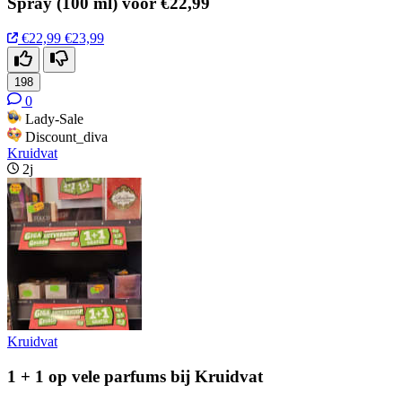
Spray (100 ml) voor €22,99
€22,99
€23,99
198
0
Lady-Sale
Discount_diva
Kruidvat
2j
Kruidvat
1 + 1 op vele parfums bij Kruidvat