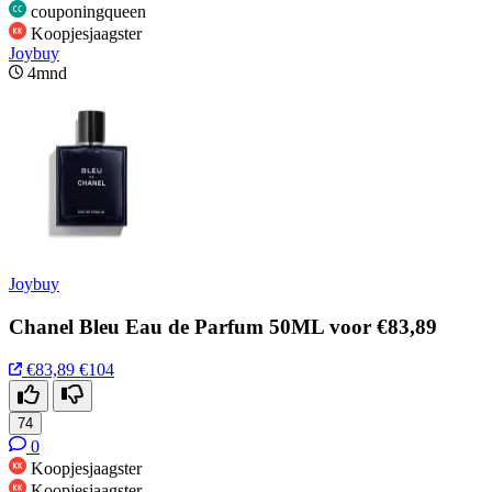
couponingqueen
Koopjesjaagster
Joybuy
4mnd
Joybuy
Chanel Bleu Eau de Parfum 50ML voor €83,89
€83,89
€104
74
0
Koopjesjaagster
Koopjesjaagster