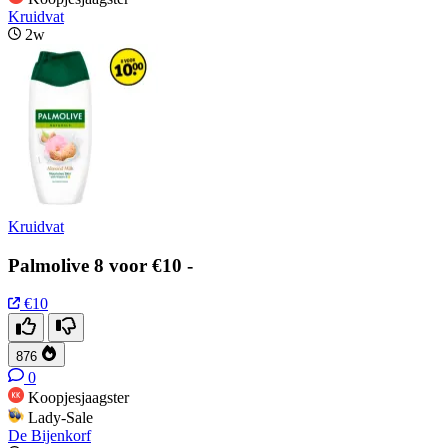
Kruidvat
2w
Kruidvat
Palmolive 8 voor €10 -
€10
876
0
Koopjesjaagster
Lady-Sale
De Bijenkorf